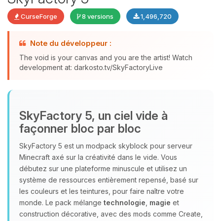
CurseForge
8 versions
1,496,720
Note du développeur :
The void is your canvas and you are the artist! Watch
development at: darkosto.tv/SkyFactoryLive
Youpi, enfin quelqu’un pour me
parler ! Moi c’est Choupy, ton petit
assistant BoxToPlay. Dis-moi ce dont
SkyFactory 5, un ciel vide à
tu as besoin et je vais remuer mes
façonner bloc par bloc
petits circuits pour t’aider.
07/08/2026 à 19:05
SkyFactory 5 est un modpack skyblock pour serveur
Minecraft axé sur la créativité dans le vide. Vous
débutez sur une plateforme minuscule et utilisez un
système de ressources entièrement repensé, basé sur
les couleurs et les teintures, pour faire naître votre
monde. Le pack mélange
technologie
,
magie
et
construction décorative, avec des mods comme Create,