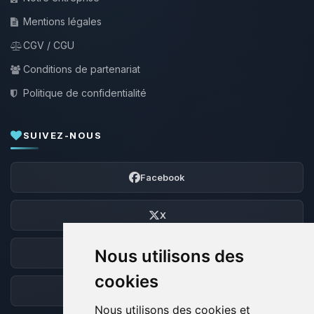
Mentions légales
CGV / CGU
Conditions de partenariat
Politique de confidentialité
SUIVEZ-NOUS
Facebook
X
Nous utilisons des
Discord
cookies
Forum
Nous utilisons des cookies et