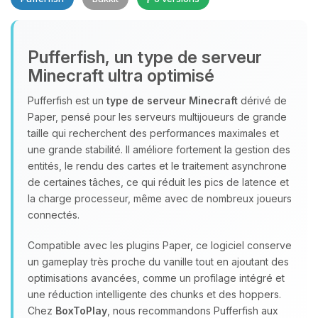
Pufferfish, un type de serveur
Minecraft ultra optimisé
Youpi, enfin quelqu’un pour me
parler ! Moi c’est Choupy, ton petit
Pufferfish est un
type de serveur Minecraft
dérivé de
assistant BoxToPlay. Dis-moi ce dont
Paper, pensé pour les serveurs multijoueurs de grande
tu as besoin et je vais remuer mes
taille qui recherchent des performances maximales et
petits circuits pour t’aider.
une grande stabilité. Il améliore fortement la gestion des
entités, le rendu des cartes et le traitement asynchrone
10/08/2026 à 11:39
de certaines tâches, ce qui réduit les pics de latence et
la charge processeur, même avec de nombreux joueurs
connectés.
Compatible avec les plugins Paper, ce logiciel conserve
un gameplay très proche du vanille tout en ajoutant des
optimisations avancées, comme un profilage intégré et
une réduction intelligente des chunks et des hoppers.
Chez
BoxToPlay
, nous recommandons Pufferfish aux