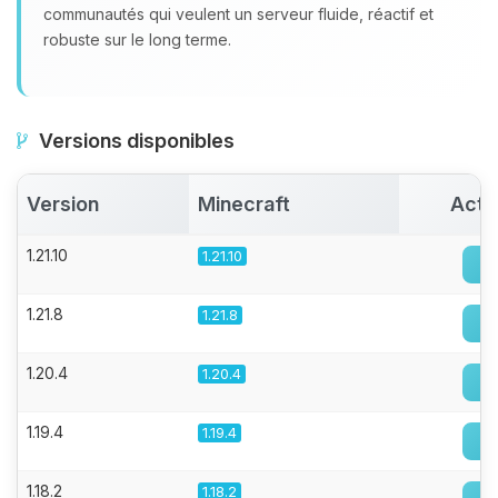
communautés qui veulent un serveur fluide, réactif et
robuste sur le long terme.
Versions disponibles
Version
Minecraft
Acti
1.21.10
1.21.10
1.21.8
1.21.8
1.20.4
1.20.4
1.19.4
1.19.4
1.18.2
1.18.2