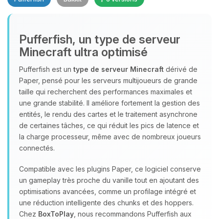
Pufferfish, un type de serveur
Minecraft ultra optimisé
Youpi, enfin quelqu’un pour me
parler ! Moi c’est Choupy, ton petit
Pufferfish est un
type de serveur Minecraft
dérivé de
assistant BoxToPlay. Dis-moi ce dont
Paper, pensé pour les serveurs multijoueurs de grande
tu as besoin et je vais remuer mes
taille qui recherchent des performances maximales et
petits circuits pour t’aider.
une grande stabilité. Il améliore fortement la gestion des
entités, le rendu des cartes et le traitement asynchrone
08/08/2026 à 02:57
de certaines tâches, ce qui réduit les pics de latence et
la charge processeur, même avec de nombreux joueurs
connectés.
Compatible avec les plugins Paper, ce logiciel conserve
un gameplay très proche du vanille tout en ajoutant des
optimisations avancées, comme un profilage intégré et
une réduction intelligente des chunks et des hoppers.
Chez
BoxToPlay
, nous recommandons Pufferfish aux