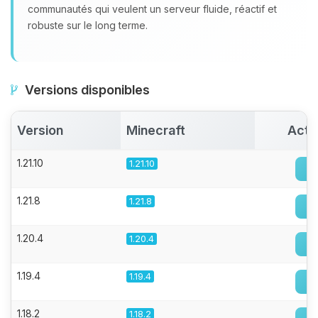
communautés qui veulent un serveur fluide, réactif et
robuste sur le long terme.
Versions disponibles
Version
Minecraft
Acti
1.21.10
1.21.10
1.21.8
1.21.8
1.20.4
1.20.4
1.19.4
1.19.4
1.18.2
1.18.2