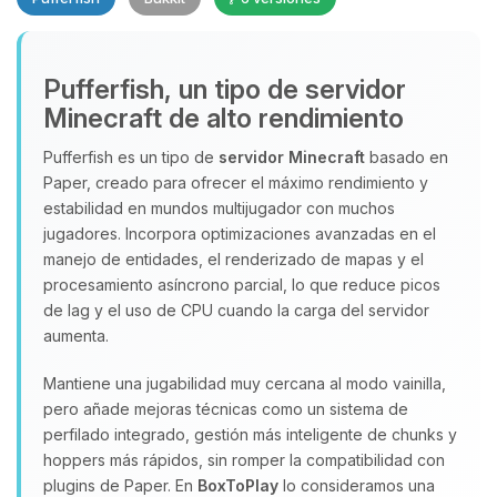
Pufferfish, un tipo de servidor
Minecraft de alto rendimiento
Yupi, por fin alguien con quien
Pufferfish es un tipo de
servidor Minecraft
basado en
hablar! Soy Choupy, tu pequeno
Paper, creado para ofrecer el máximo rendimiento y
asistente de BoxToPlay. Cuentame
que necesitas y moveré mis
estabilidad en mundos multijugador con muchos
pequenos circuitos para ayudarte.
jugadores. Incorpora optimizaciones avanzadas en el
manejo de entidades, el renderizado de mapas y el
06/08/2026 07:13
procesamiento asíncrono parcial, lo que reduce picos
de lag y el uso de CPU cuando la carga del servidor
aumenta.
Mantiene una jugabilidad muy cercana al modo vainilla,
pero añade mejoras técnicas como un sistema de
perfilado integrado, gestión más inteligente de chunks y
hoppers más rápidos, sin romper la compatibilidad con
plugins de Paper. En
BoxToPlay
lo consideramos una