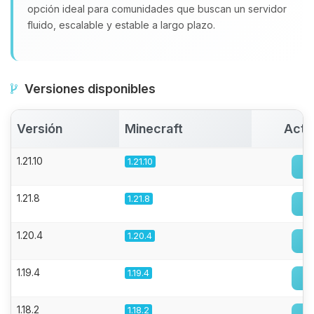
opción ideal para comunidades que buscan un servidor
fluido, escalable y estable a largo plazo.
Versiones disponibles
Versión
Minecraft
Acti
1.21.10
1.21.10
1.21.8
1.21.8
1.20.4
1.20.4
1.19.4
1.19.4
1.18.2
1.18.2