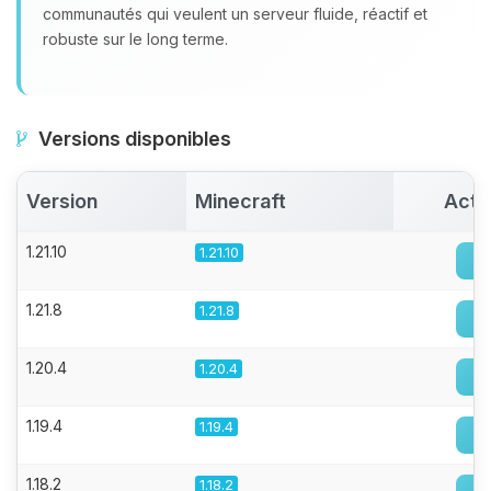
communautés qui veulent un serveur fluide, réactif et
robuste sur le long terme.
Versions disponibles
Version
Minecraft
Acti
1.21.10
1.21.10
1.21.8
1.21.8
1.20.4
1.20.4
1.19.4
1.19.4
1.18.2
1.18.2