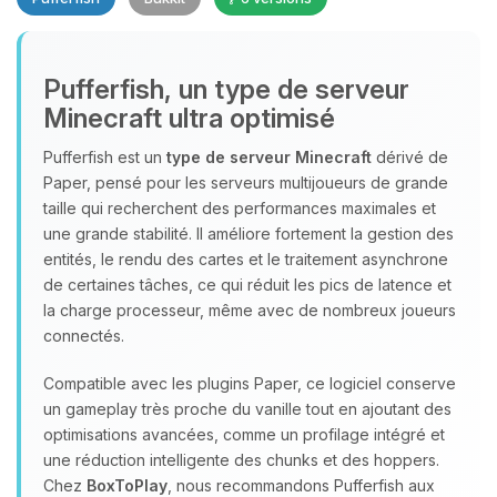
Pufferfish, un type de serveur
Minecraft ultra optimisé
Youpi, enfin quelqu’un pour me
parler ! Moi c’est Choupy, ton petit
Pufferfish est un
type de serveur Minecraft
dérivé de
assistant BoxToPlay. Dis-moi ce dont
Paper, pensé pour les serveurs multijoueurs de grande
tu as besoin et je vais remuer mes
taille qui recherchent des performances maximales et
petits circuits pour t’aider.
une grande stabilité. Il améliore fortement la gestion des
entités, le rendu des cartes et le traitement asynchrone
06/08/2026 à 21:40
de certaines tâches, ce qui réduit les pics de latence et
la charge processeur, même avec de nombreux joueurs
connectés.
Compatible avec les plugins Paper, ce logiciel conserve
un gameplay très proche du vanille tout en ajoutant des
optimisations avancées, comme un profilage intégré et
une réduction intelligente des chunks et des hoppers.
Chez
BoxToPlay
, nous recommandons Pufferfish aux