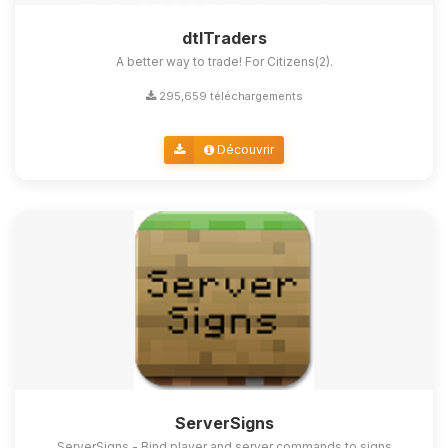
dtlTraders
A better way to trade! For Citizens(2).
295,659 téléchargements
Découvrir
ServerSigns
ServerSigns - Bind player and server commands to signs