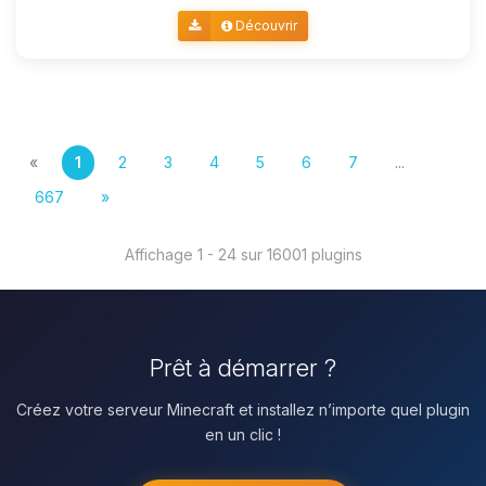
Découvrir
«
1
2
3
4
5
6
7
...
667
»
Affichage 1 - 24 sur 16001 plugins
Prêt à démarrer ?
Créez votre serveur Minecraft et installez n’importe quel plugin
en un clic !