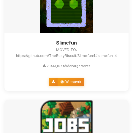
Slimefun
MOVED TO:
https://github.com/TheBusyBiscuit/Slimefun4#slimefun-4
2,933,167 téléchargements
Découvrir