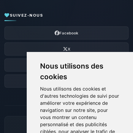
SUIVEZ-NOUS
Facebook
X
Nous utilisons des
Discord
cookies
Forum
Nous utilisons des cookies et
d'autres technologies de suivi pour
améliorer votre expérience de
navigation sur notre site, pour
vous montrer un contenu
personnalisé et des publicités
MOYENS DE PAIEMENT ACCEPTÉS
ciblées, pour analyser le trafic de