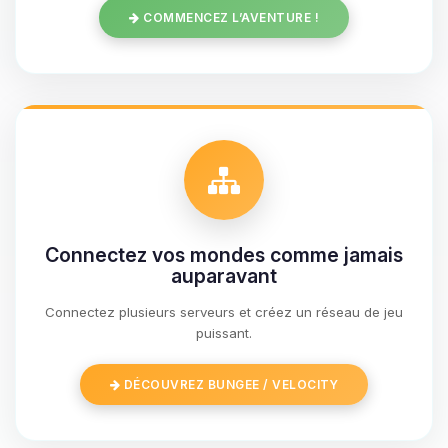
COMMENCEZ L’AVENTURE !
Connectez vos mondes comme jamais
auparavant
Connectez plusieurs serveurs et créez un réseau de jeu
Youpi, enfin quelqu’un pour me
puissant.
parler ! Moi c’est Choupy, ton petit
assistant BoxToPlay. Dis-moi ce dont
DÉCOUVREZ BUNGEE / VELOCITY
tu as besoin et je vais remuer mes
petits circuits pour t’aider.