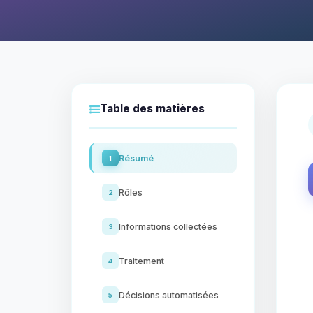
Table des matières
Résumé
1
Rôles
2
Informations collectées
3
Traitement
4
Décisions automatisées
5