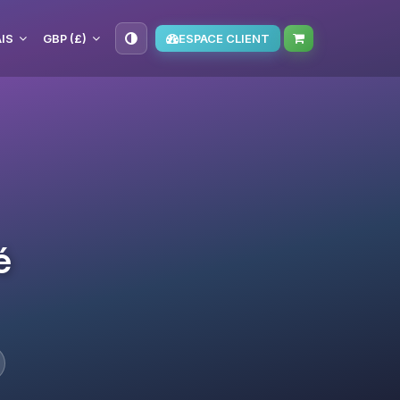
IS
GBP (£)
ESPACE CLIENT
é