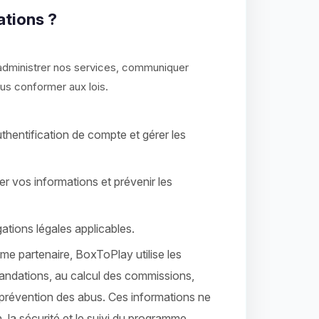
ations ?
t administrer nos services, communiquer
ous conformer aux lois.
’authentification de compte et gérer les
er vos informations et prévenir les
ations légales applicables.
me partenaire, BoxToPlay utilise les
mandations, au calcul des commissions,
 prévention des abus. Ces informations ne
, la sécurité et le suivi du programme