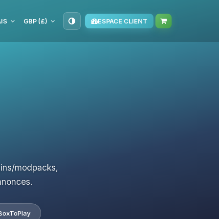
IS
GBP (£)
ESPACE CLIENT
ugins/modpacks,
nnonces.
BoxToPlay