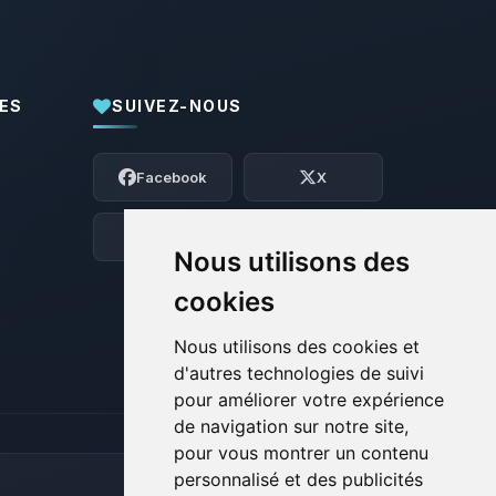
ES
SUIVEZ-NOUS
Youpi, enfin quelqu’un pour me parler !
Moi c’est Choupy, ton petit assistant
Facebook
X
BoxToPlay. Dis-moi ce dont tu as besoin
et je vais remuer mes petits circuits
pour t’aider.
Discord
Forum
Nous utilisons des
07/08/2026 à 22:32
cookies
Nous utilisons des cookies et
d'autres technologies de suivi
pour améliorer votre expérience
de navigation sur notre site,
pour vous montrer un contenu
personnalisé et des publicités