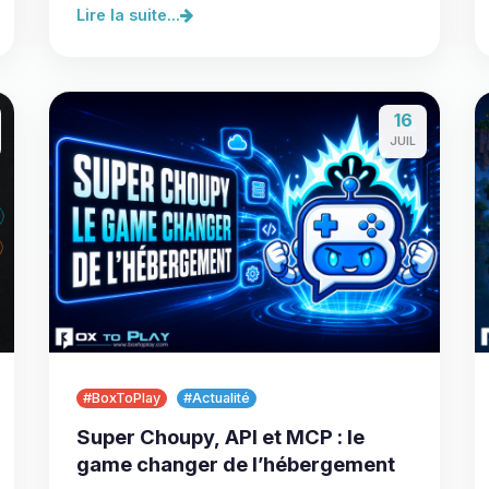
Lire la suite...
16
JUIL
#BoxToPlay
#Actualité
Super Choupy, API et MCP : le
game changer de l’hébergement