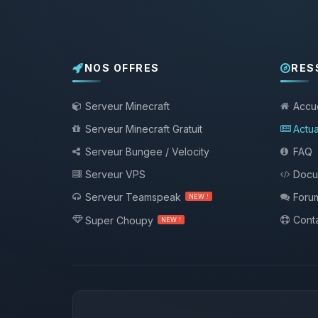
NOS OFFRES
RES
Serveur Minecraft
Accue
Serveur Minecraft Gratuit
Actua
Serveur Bungee / Velocity
FAQ
Serveur VPS
Docu
Serveur Teamspeak
Foru
NEW !
Conta
Super Choupy
NEW !