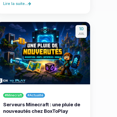
Lire la suite...
10
JUIL
#Minecraft
#Actualité
Serveurs Minecraft : une pluie de
nouveautés chez BoxToPlay