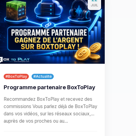
JUIL
#BoxToPlay
#Actualité
Programme partenaire BoxToPlay
Recommandez BoxToPlay et recevez des
commissions Vous parlez déjà de BoxToPlay
dans vos vidéos, sur les réseaux sociaux,
auprès de vos proches ou au…