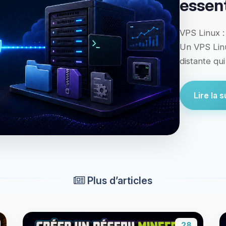
essent
VPS Linux :
Un VPS Linu
distante qu
Lire la su
Plus d’articles
28