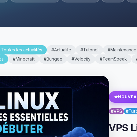
Toutes les actualités
#Actualité
#Tutoriel
#Maintenance
es
#Minecraft
#Bungee
#Velocity
#TeamSpeak
NOUVEA
#VPS
#Tuto
VPS L