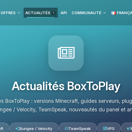
 OFFRES
ACTUALITÉS
API
COMMUNAUTÉ
FRANÇA
1
Actualités BoxToPlay
s BoxToPlay : versions Minecraft, guides serveurs, pl
ngee / Velocity, TeamSpeak, nouveautés du panel et a
ft
Bungee / Velocity
TeamSpeak
VPS