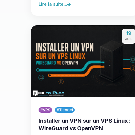
Lire la suite...
19
JUIL
#VPS
#Tutoriel
Installer un VPN sur un VPS Linux :
WireGuard vs OpenVPN