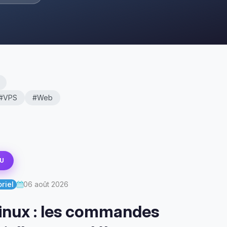
#VPS
#Web
U
riel
06 août 2026
inux : les commandes