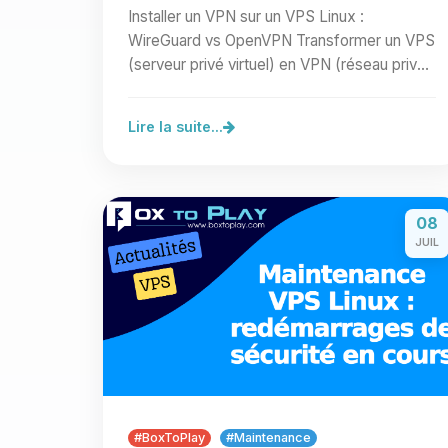
Installer un VPN sur un VPS Linux :
WireGuard vs OpenVPN Transformer un VPS
(serveur privé virtuel) en VPN (réseau privé
virtuel) permet de sécuriser…
Lire la suite...
08
JUIL
#BoxToPlay
#Maintenance