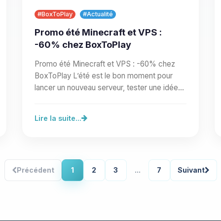
#BoxToPlay
#Actualité
Promo été Minecraft et VPS :
-60% chez BoxToPlay
Promo été Minecraft et VPS : -60% chez
BoxToPlay L’été est le bon moment pour
lancer un nouveau serveur, tester une idée
de communauté ou préparer un…
Lire la suite...
Précédent
1
2
3
...
7
Suivant