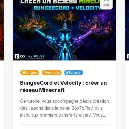
JUIL
#Bungee
#Velocity
#Tutoriel
BungeeCord et Velocity : créer un
réseau Minecraft
Ce tutoriel vous accompagne dès la création
des liaisons dans le panel BoxToPlay, puis
jusqu’aux premiers transferts en jeu. Vous
allez définir le…