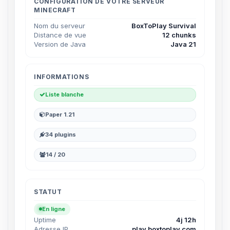
parler ! Moi c’est Choupy, ton petit
CONFIGURATION DE VOTRE SERVEUR
MINECRAFT
assistant BoxToPlay. Dis-moi ce dont
tu as besoin et je vais remuer mes
Nom du serveur
BoxToPlay Survival
petits circuits pour t’aider.
Distance de vue
12 chunks
Version de Java
Java 21
08/08/2026 à 04:23
INFORMATIONS
Liste blanche
Paper 1.21
34 plugins
14 / 20
STATUT
En ligne
Uptime
4j 12h
Adresse IP
play.boxtoplay.com