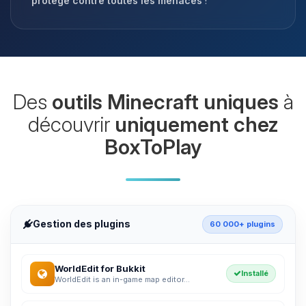
protégé contre toutes les menaces
!
Des
outils Minecraft uniques
à
découvrir
uniquement chez
BoxToPlay
Gestion des plugins
60 000+ plugins
WorldEdit for Bukkit
Installé
WorldEdit is an in-game map editor...