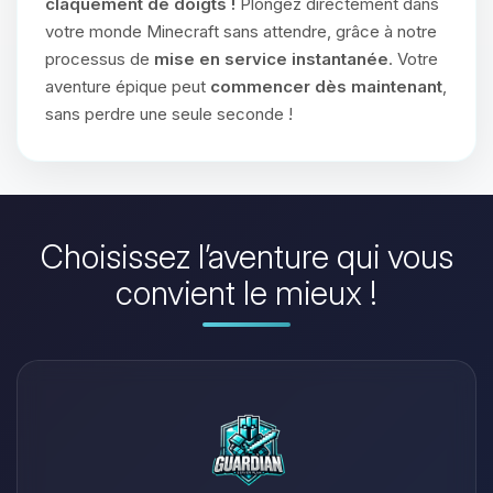
claquement de doigts !
Plongez directement dans
votre monde Minecraft sans attendre, grâce à notre
processus de
mise en service instantanée
. Votre
aventure épique peut
commencer dès maintenant
,
sans perdre une seule seconde !
Choisissez l’aventure qui vous
convient le mieux !