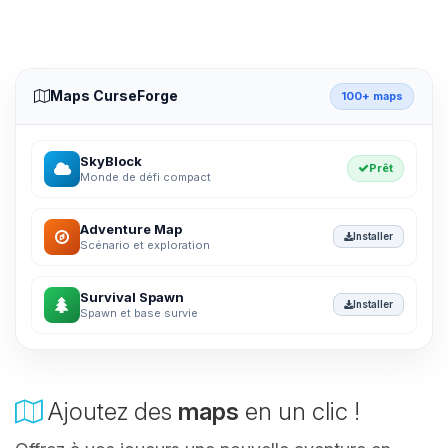
Maps CurseForge
100+ maps
SkyBlock
Prêt
Monde de défi compact
Adventure Map
Installer
Scénario et exploration
Survival Spawn
Installer
Spawn et base survie
Ajoutez des
maps
en un clic !