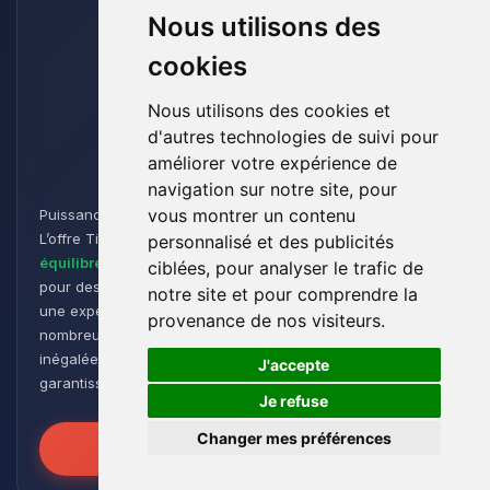
Nous utilisons des
cookies
Nous utilisons des cookies et
d'autres technologies de suivi pour
Titan
améliorer votre expérience de
navigation sur notre site, pour
vous montrer un contenu
Puissance et Endurance pour les Aventuriers de Minecraft :
L’offre Titan est conçue pour les joueurs cherchant un
personnalisé et des publicités
équilibre parfait entre performance et flexibilité
. Idéale
ciblées, pour analyser le trafic de
pour des
groupes de taille moyenne à grande
, elle offre
notre site et pour comprendre la
une expérience de jeu fluide et réactive, même avec de
provenance de nos visiteurs.
nombreux plugins et modpacks. Profitez d’une stabilité
🍪
inégalée pour des sessions de jeu intenses et prolongées,
J'accepte
garantissant que vos mondes restent robustes et réactifs !
Je refuse
Changer mes préférences
Libérez la Puissance