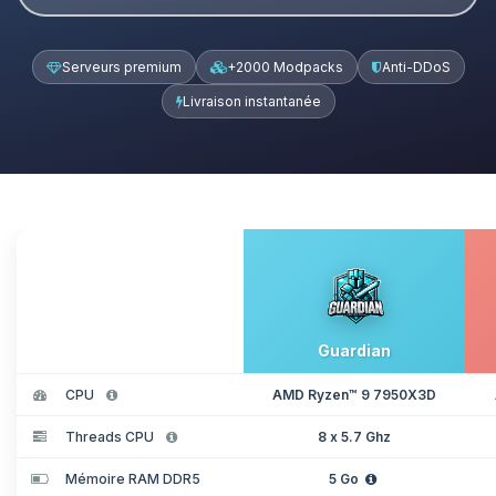
Serveurs premium
+2000 Modpacks
Anti-DDoS
Livraison instantanée
Guardian
CPU
AMD Ryzen™ 9 7950X3D
Threads CPU
8 x 5.7 Ghz
Mémoire RAM DDR5
5 Go