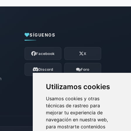
SÍGUENOS
Yupi, por fin alguien con quien hablar!
Soy Choupy, tu pequeno asistente de
Facebook
X
BoxToPlay. Cuentame que necesitas y
moveré mis pequenos circuitos para
ayudarte.
Discord
Foro
09/08/2026 09:24
n
Utilizamos cookies
Usamos cookies y otras
técnicas de rastreo para
mejorar tu experiencia de
navegación en nuestra web,
para mostrarte contenidos