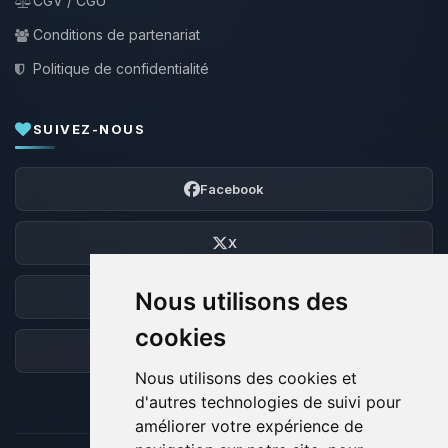
CGV / CGU
Conditions de partenariat
Politique de confidentialité
SUIVEZ-NOUS
Facebook
X
Nous utilisons des
Discord
cookies
Forum
Nous utilisons des cookies et
d'autres technologies de suivi pour
améliorer votre expérience de