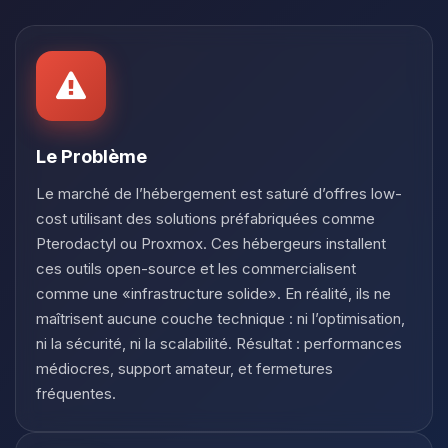
Youpi, enfin quelqu’un pour me
parler ! Moi c’est Choupy, ton petit
assistant BoxToPlay. Dis-moi ce dont
tu as besoin et je vais remuer mes
petits circuits pour t’aider.
06/08/2026 à 15:51
Le Problème
Le marché de l’hébergement est saturé d’offres low-
cost utilisant des solutions préfabriquées comme
Pterodactyl ou Proxmox. Ces hébergeurs installent
ces outils open-source et les commercialisent
comme une «infrastructure solide». En réalité, ils ne
maîtrisent aucune couche technique : ni l’optimisation,
ni la sécurité, ni la scalabilité. Résultat : performances
médiocres, support amateur, et fermetures
fréquentes.