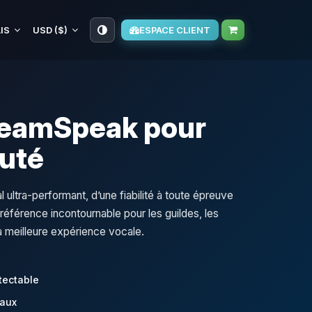
IS
USD ($)
ESPACE CLIENT
eamSpeak pour
uté
ultra-performant, d’une fiabilité à toute épreuve
référence incontournable pour les guildes, les
a meilleure expérience vocale.
tectable
naux