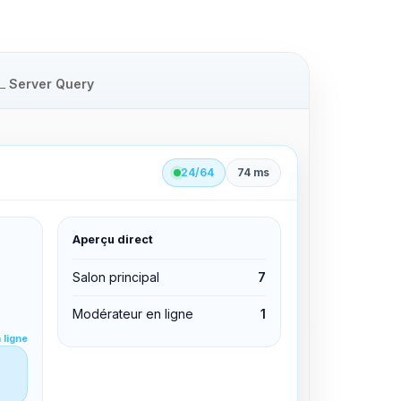
Server Query
24/64
74 ms
Aperçu direct
clid 42
Salon principal
7
Modérateur en ligne
1
Éditer les permissions
 ligne
Éditer les permissions