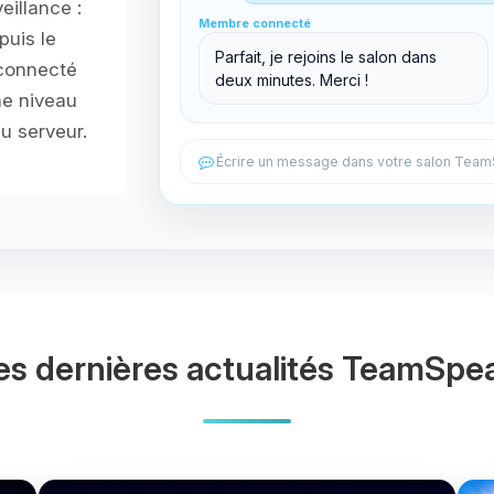
eillance :
Membre connecté
Membre connecté
puis le
Salon support
Parfait, je rejoins le salon dans
 connecté
deux minutes. Merci !
e niveau
u serveur.
es dernières actualités TeamSpe