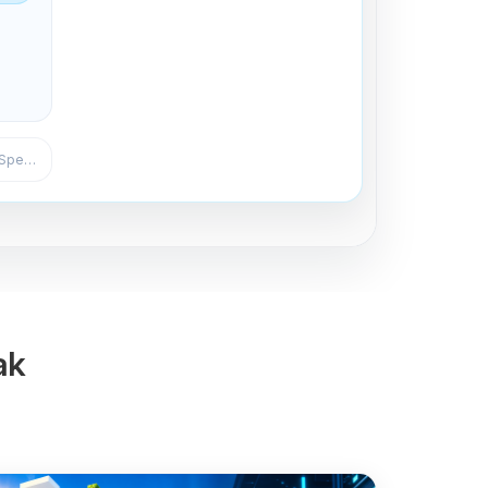
Expulser du canal
Écrire un message dans votre salon TeamSpeak...
ak