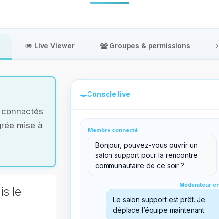
Live Viewer
Groupes & permissions
Console live
s connectés
égrée mise à
Membre connecté
Administration directe depuis le panel
Bonjour, pouvez-vous ouvrir un
salon support pour la rencontre
communautaire de ce soir ?
Modérateur en ligne
Modérateur en
is le
support@boxtoplay.com
Le salon support est prêt. Je
Salon principal
déplace l’équipe maintenant.