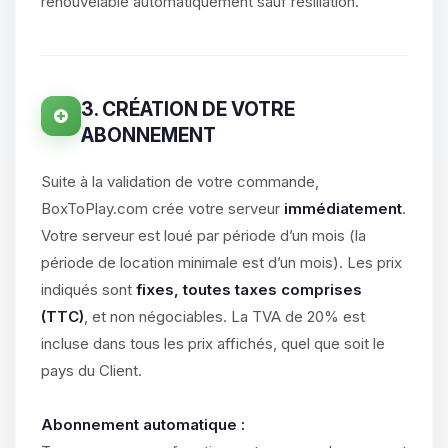
parler ! Moi c’est Choupy, ton petit
renouvelable automatiquement sauf résiliation.
assistant BoxToPlay. Dis-moi ce dont
tu as besoin et je vais remuer mes
petits circuits pour t’aider.
09/08/2026 à 11:04
3. CRÉATION DE VOTRE
ABONNEMENT
Suite à la validation de votre commande,
BoxToPlay.com crée votre serveur
immédiatement
.
Votre serveur est loué par période d’un mois (la
période de location minimale est d’un mois). Les prix
indiqués sont
fixes, toutes taxes comprises
(TTC)
, et non négociables. La TVA de 20% est
incluse dans tous les prix affichés, quel que soit le
pays du Client.
Abonnement automatique :