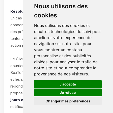
Nous utilisons des
Résolution amiable obligatoire :
cookies
En cas de différend entre le Client et ByteLogic
concernant l’interprétation, l’exécution ou la résiliation
Nous utilisons des cookies et
d'autres technologies de suivi pour
des présentes CGV/CGU, les parties s’engagent à
améliorer votre expérience de
tenter de résoudre le litige à l’amiable avant toute
navigation sur notre site, pour
action judiciaire.
vous montrer un contenu
personnalisé et des publicités
Le Client doit notifier le litige par écrit (e-mail ou
ciblées, pour analyser le trafic de
courrier recommandé) au support de
notre site et pour comprendre la
BoxToPlay.com, en décrivant la nature du différend
provenance de nos visiteurs.
et les solutions souhaitées. ByteLogic s’engage à
🍪
J'accepte
répondre dans un délai de
15 jours ouvrables
et à
Je refuse
proposer une solution amiable dans un délai de
30
jours calendaires
à compter de la réception de la
Changer mes préférences
notification.