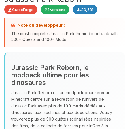
CurseForge
1 versions
20,581
Youpi, enfin quelqu’un pour me
Note du développeur :
parler ! Moi c’est Choupy, ton petit
The most complete Jurassic Park themed modpack with
assistant BoxToPlay. Dis-moi ce dont
500+ Quests and 100+ Mods
tu as besoin et je vais remuer mes
petits circuits pour t’aider.
06/08/2026 à 22:02
Jurassic Park Reborn, le
modpack ultime pour les
dinosaures
Jurassic Park Reborn est un modpack pour serveur
Minecraft centré sur la recréation de l’univers de
Jurassic Park avec plus de
100 mods
dédiés aux
dinosaures, aux machines et aux décorations. Vous y
trouverez plus de 500 quêtes scénarisées inspirées
des films, de la collecte de fossiles pour InGen à la