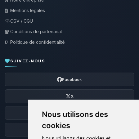
Mentions légales
CGV / CGU
Conditions de partenariat
Politique de confidentialité
SUIVEZ-NOUS
Facebook
X
Nous utilisons des
Discord
cookies
Forum
Nous utilisons des cookies et