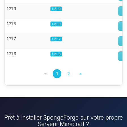
1.21.9
1.21.9
1.21.8
1.21.8
1.21.7
1.21.7
1.21.6
1.21.6
«
1
2
»
Prêt à installer SpongeForge sur votre propre
Serveur Minecraft ?