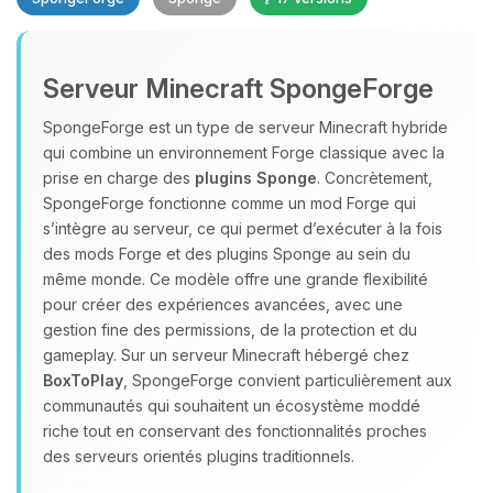
Serveur Minecraft SpongeForge
SpongeForge est un type de serveur Minecraft hybride
qui combine un environnement Forge classique avec la
prise en charge des
plugins Sponge
. Concrètement,
Youpi, enfin quelqu’un pour me
SpongeForge fonctionne comme un mod Forge qui
parler ! Moi c’est Choupy, ton petit
s’intègre au serveur, ce qui permet d’exécuter à la fois
assistant BoxToPlay. Dis-moi ce dont
des mods Forge et des plugins Sponge au sein du
tu as besoin et je vais remuer mes
même monde. Ce modèle offre une grande flexibilité
petits circuits pour t’aider.
pour créer des expériences avancées, avec une
07/08/2026 à 22:45
gestion fine des permissions, de la protection et du
gameplay. Sur un serveur Minecraft hébergé chez
BoxToPlay
, SpongeForge convient particulièrement aux
communautés qui souhaitent un écosystème moddé
riche tout en conservant des fonctionnalités proches
des serveurs orientés plugins traditionnels.