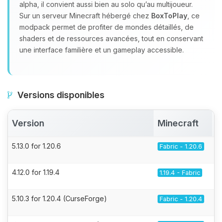
alpha, il convient aussi bien au solo qu’au multijoueur.
Sur un serveur Minecraft hébergé chez
BoxToPlay
, ce
modpack permet de profiter de mondes détaillés, de
shaders et de ressources avancées, tout en conservant
une interface familière et un gameplay accessible.
Versions disponibles
Version
Minecraft
5.13.0 for 1.20.6
Fabric - 1.20.6
4.12.0 for 1.19.4
1.19.4 - Fabric
5.10.3 for 1.20.4 (CurseForge)
Fabric - 1.20.4