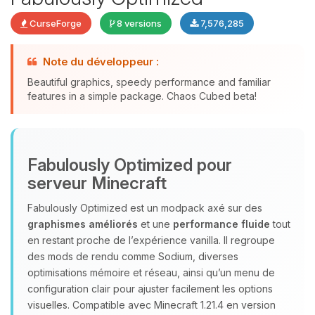
CurseForge
8 versions
7,576,285
Note du développeur :
Beautiful graphics, speedy performance and familiar
features in a simple package. Chaos Cubed beta!
Youpi, enfin quelqu’un pour me
parler ! Moi c’est Choupy, ton petit
assistant BoxToPlay. Dis-moi ce dont
Fabulously Optimized pour
tu as besoin et je vais remuer mes
petits circuits pour t’aider.
serveur Minecraft
09/08/2026 à 03:08
Fabulously Optimized est un modpack axé sur des
graphismes améliorés
et une
performance fluide
tout
en restant proche de l’expérience vanilla. Il regroupe
des mods de rendu comme Sodium, diverses
optimisations mémoire et réseau, ainsi qu’un menu de
configuration clair pour ajuster facilement les options
visuelles. Compatible avec Minecraft 1.21.4 en version