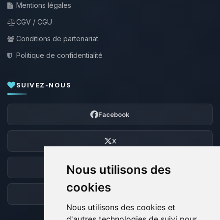
Mentions légales
CGV / CGU
Conditions de partenariat
Politique de confidentialité
SUIVEZ-NOUS
Facebook
X
Nous utilisons des
Discord
cookies
Forum
Nous utilisons des cookies et
d'autres technologies de suivi pour