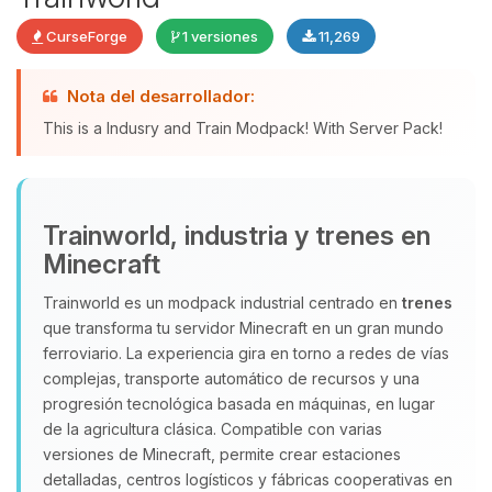
CurseForge
1 versiones
11,269
Yupi, por fin alguien con quien
Nota del desarrollador:
hablar! Soy Choupy, tu pequeno
This is a Indusry and Train Modpack! With Server Pack!
asistente de BoxToPlay. Cuentame
que necesitas y moveré mis
pequenos circuitos para ayudarte.
10/08/2026 07:34
Trainworld, industria y trenes en
Minecraft
Trainworld es un modpack industrial centrado en
trenes
que transforma tu servidor Minecraft en un gran mundo
ferroviario. La experiencia gira en torno a redes de vías
complejas, transporte automático de recursos y una
progresión tecnológica basada en máquinas, en lugar
de la agricultura clásica. Compatible con varias
versiones de Minecraft, permite crear estaciones
detalladas, centros logísticos y fábricas cooperativas en