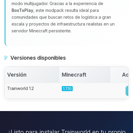
modo multijugador. Gracias a la experiencia de
BoxToPlay
, este modpack resulta ideal para
comunidades que buscan retos de logística a gran
escala y proyectos de infraestructura realistas en un
servidor Minecraft persistente.
Versiones disponibles
Versión
Minecraft
Act
Trainworld 1.2
1.7.10
¿Listo para instalar Trainworld en tu propio