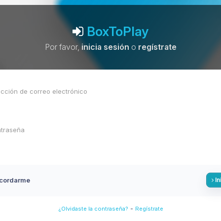
BoxToPlay
Por favor,
inicia sesión
o
regístrate
cordarme
In
-
¿Olvidaste la contraseña?
Regístrate