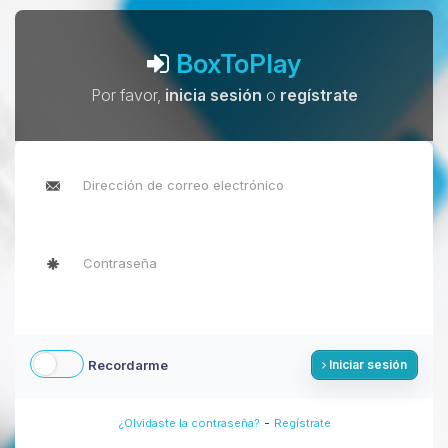
BoxToPlay
Por favor,
inicia sesión
o
regístrate
Recordarme
Iniciar sesión
-
¿Olvidaste la contraseña?
Regístrate