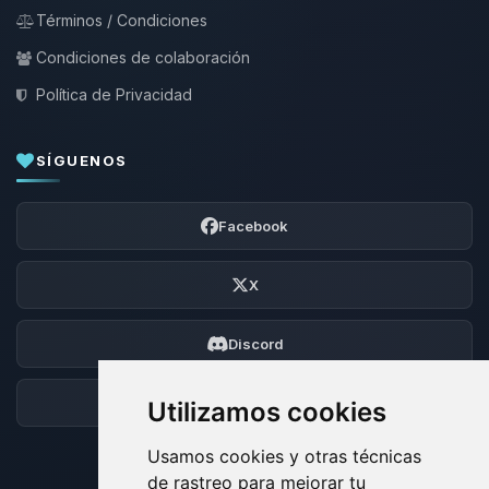
Términos / Condiciones
Condiciones de colaboración
Política de Privacidad
SÍGUENOS
Facebook
X
Discord
Foro
Utilizamos cookies
Usamos cookies y otras técnicas
de rastreo para mejorar tu