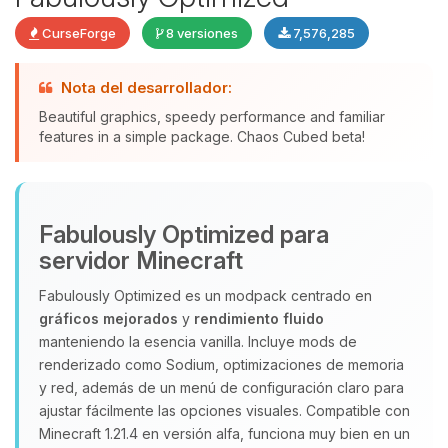
CurseForge
8 versiones
7,576,285
Nota del desarrollador:
Beautiful graphics, speedy performance and familiar
features in a simple package. Chaos Cubed beta!
Yupi, por fin alguien con quien
hablar! Soy Choupy, tu pequeno
asistente de BoxToPlay. Cuentame
que necesitas y moveré mis
Fabulously Optimized para
pequenos circuitos para ayudarte.
servidor Minecraft
07/08/2026 12:16
Fabulously Optimized es un modpack centrado en
gráficos mejorados
y
rendimiento fluido
manteniendo la esencia vanilla. Incluye mods de
renderizado como Sodium, optimizaciones de memoria
y red, además de un menú de configuración claro para
ajustar fácilmente las opciones visuales. Compatible con
Minecraft 1.21.4 en versión alfa, funciona muy bien en un