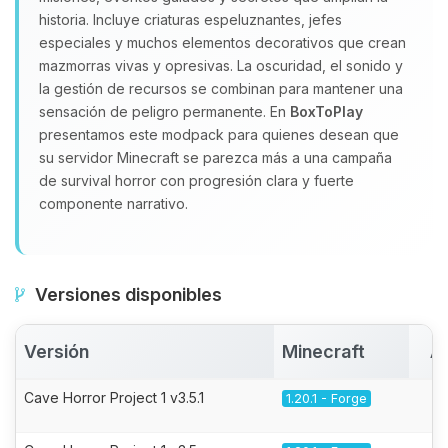
historia. Incluye criaturas espeluznantes, jefes
especiales y muchos elementos decorativos que crean
mazmorras vivas y opresivas. La oscuridad, el sonido y
la gestión de recursos se combinan para mantener una
sensación de peligro permanente. En
BoxToPlay
presentamos este modpack para quienes desean que
su servidor Minecraft se parezca más a una campaña
de survival horror con progresión clara y fuerte
componente narrativo.
Versiones disponibles
Versión
Minecraft
A
Cave Horror Project 1 v3.5.1
1.20.1 - Forge