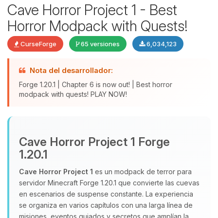
Cave Horror Project 1 - Best
Horror Modpack with Quests!
CurseForge
65 versiones
6,034,123
Nota del desarrollador:
Forge 1.20.1 | Chapter 6 is now out! | Best horror
modpack with quests! PLAY NOW!
Yupi, por fin alguien con quien
hablar! Soy Choupy, tu pequeno
Cave Horror Project 1 Forge
asistente de BoxToPlay. Cuentame
que necesitas y moveré mis
1.20.1
pequenos circuitos para ayudarte.
Cave Horror Project 1
es un modpack de terror para
08/08/2026 14:26
servidor Minecraft Forge 1.20.1 que convierte las cuevas
en escenarios de suspense constante. La experiencia
se organiza en varios capítulos con una larga línea de
misiones, eventos guiados y secretos que amplían la