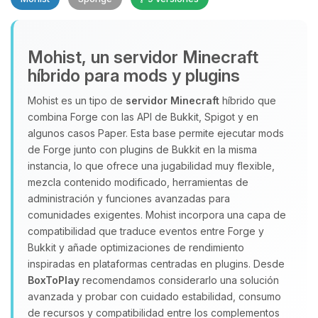
Mohist, un servidor Minecraft
híbrido para mods y plugins
Mohist es un tipo de
servidor Minecraft
híbrido que
Yupi, por fin alguien con quien
combina Forge con las API de Bukkit, Spigot y en
hablar! Soy Choupy, tu pequeno
algunos casos Paper. Esta base permite ejecutar mods
asistente de BoxToPlay. Cuentame
de Forge junto con plugins de Bukkit en la misma
que necesitas y moveré mis
instancia, lo que ofrece una jugabilidad muy flexible,
pequenos circuitos para ayudarte.
mezcla contenido modificado, herramientas de
09/08/2026 08:24
administración y funciones avanzadas para
comunidades exigentes. Mohist incorpora una capa de
compatibilidad que traduce eventos entre Forge y
Bukkit y añade optimizaciones de rendimiento
inspiradas en plataformas centradas en plugins. Desde
BoxToPlay
recomendamos considerarlo una solución
avanzada y probar con cuidado estabilidad, consumo
de recursos y compatibilidad entre los complementos