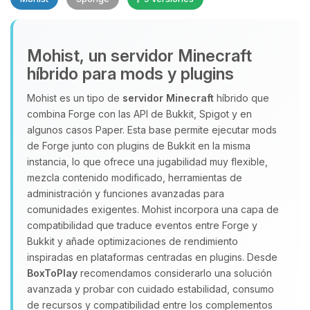
Mohist, un servidor Minecraft
híbrido para mods y plugins
Mohist es un tipo de
servidor Minecraft
híbrido que
Yupi, por fin alguien con quien
combina Forge con las API de Bukkit, Spigot y en
hablar! Soy Choupy, tu pequeno
algunos casos Paper. Esta base permite ejecutar mods
asistente de BoxToPlay. Cuentame
de Forge junto con plugins de Bukkit en la misma
que necesitas y moveré mis
instancia, lo que ofrece una jugabilidad muy flexible,
pequenos circuitos para ayudarte.
mezcla contenido modificado, herramientas de
10/08/2026 04:18
administración y funciones avanzadas para
comunidades exigentes. Mohist incorpora una capa de
compatibilidad que traduce eventos entre Forge y
Bukkit y añade optimizaciones de rendimiento
inspiradas en plataformas centradas en plugins. Desde
BoxToPlay
recomendamos considerarlo una solución
avanzada y probar con cuidado estabilidad, consumo
de recursos y compatibilidad entre los complementos