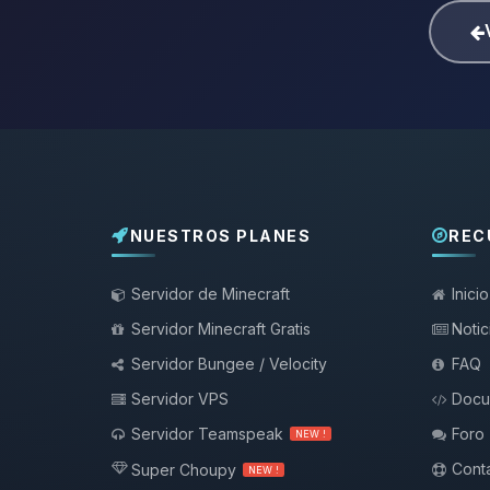
NUESTROS PLANES
REC
Servidor de Minecraft
Inicio
Servidor Minecraft Gratis
Notic
Servidor Bungee / Velocity
FAQ
Servidor VPS
Docu
Servidor Teamspeak
Foro
NEW !
Conta
Super Choupy
NEW !