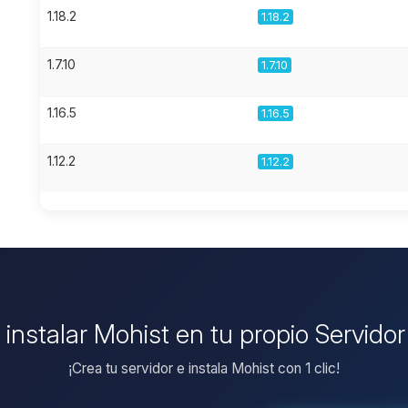
1.18.2
1.18.2
1.7.10
1.7.10
1.16.5
1.16.5
1.12.2
1.12.2
 instalar Mohist en tu propio Servido
¡Crea tu servidor e instala Mohist con 1 clic!