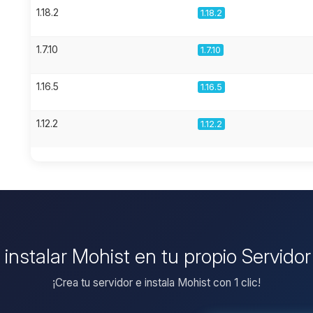
1.18.2
1.18.2
1.7.10
1.7.10
1.16.5
1.16.5
1.12.2
1.12.2
 instalar Mohist en tu propio Servido
¡Crea tu servidor e instala Mohist con 1 clic!