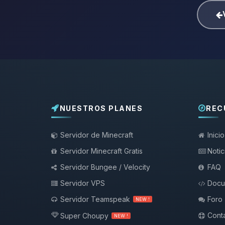
NUESTROS PLANES
REC
Servidor de Minecraft
Inicio
Servidor Minecraft Gratis
Notic
Servidor Bungee / Velocity
FAQ
Servidor VPS
Docu
Servidor Teamspeak
Foro
NEW !
Conta
Super Choupy
NEW !