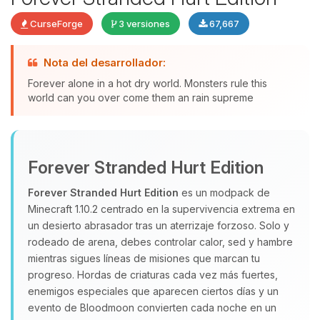
CurseForge
3 versiones
67,667
Nota del desarrollador:
Yupi, por fin alguien con quien
Forever alone in a hot dry world. Monsters rule this
hablar! Soy Choupy, tu pequeno
world can you over come them an rain supreme
asistente de BoxToPlay. Cuentame
que necesitas y moveré mis
pequenos circuitos para ayudarte.
Forever Stranded Hurt Edition
08/08/2026 05:47
Forever Stranded Hurt Edition
es un modpack de
Minecraft 1.10.2 centrado en la supervivencia extrema en
un desierto abrasador tras un aterrizaje forzoso. Solo y
rodeado de arena, debes controlar calor, sed y hambre
mientras sigues líneas de misiones que marcan tu
progreso. Hordas de criaturas cada vez más fuertes,
enemigos especiales que aparecen ciertos días y un
evento de Bloodmoon convierten cada noche en un