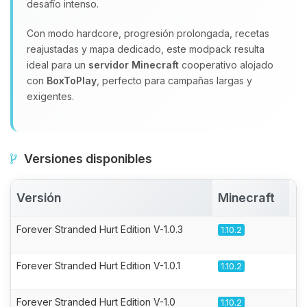
desafío intenso.
Con modo hardcore, progresión prolongada, recetas
reajustadas y mapa dedicado, este modpack resulta
ideal para un
servidor Minecraft
cooperativo alojado
con
BoxToPlay
, perfecto para campañas largas y
exigentes.
Versiones disponibles
Versión
Minecraft
A
Forever Stranded Hurt Edition V-1.0.3
1.10.2
Forever Stranded Hurt Edition V-1.0.1
1.10.2
Forever Stranded Hurt Edition V-1.0
1.10.2