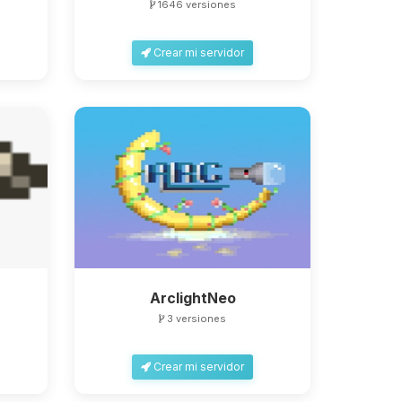
1646 versiones
Crear mi servidor
ArclightNeo
3 versiones
Crear mi servidor