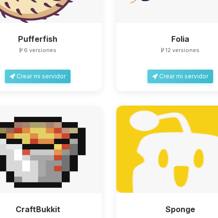
Pufferfish
Folia
6 versiones
12 versiones
Crear mi servidor
Crear mi servidor
CraftBukkit
Sponge