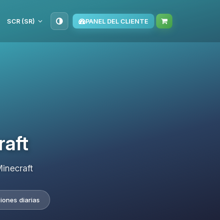
SCR (SR)
PANEL DEL CLIENTE
raft
inecraft
iones diarias