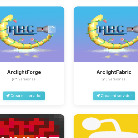
ArclightForge
ArclightFabric
11 versiones
3 versiones
Crear mi servidor
Crear mi servidor