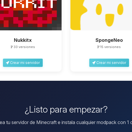
Nukkitx
SpongeNeo
33 versiones
15 versiones
Crear mi servidor
Crear mi servidor
¿Listo para empezar?
ea tu servidor de Minecraft e instala cualquier modpack con 1 c