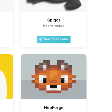
Spigot
86 versiones
Crear mi servidor
NeoForge