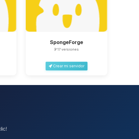
SpongeForge
17 versiones
Crear mi servidor
lic!