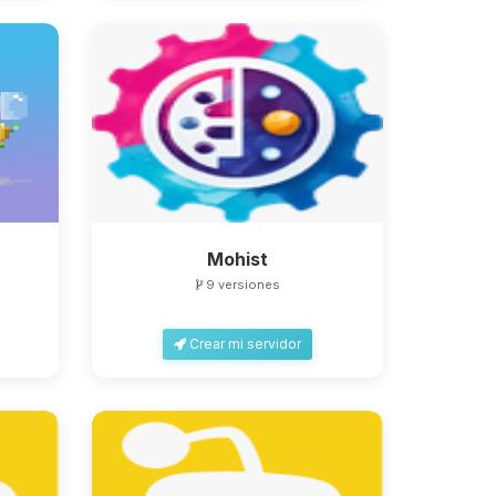
Mohist
9 versiones
Crear mi servidor