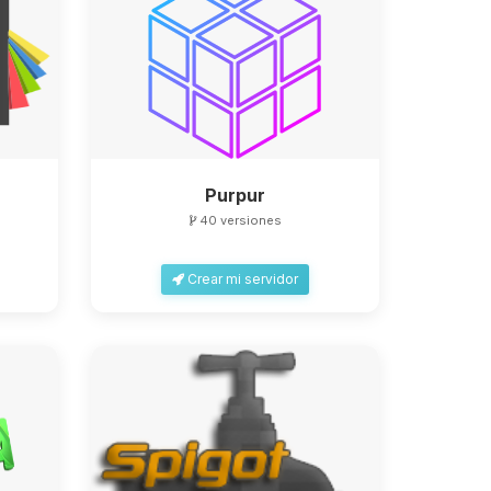
Purpur
40 versiones
Crear mi servidor