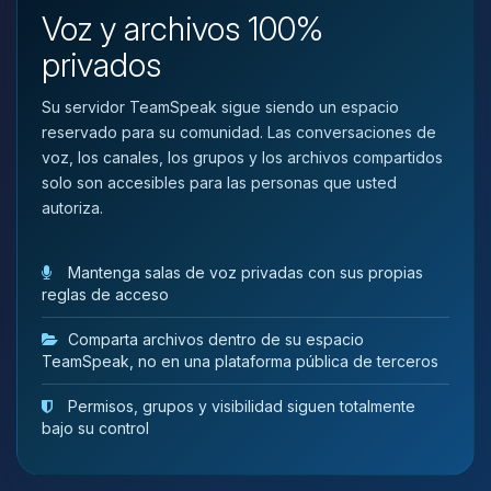
que necesitas y moveré mis
Voz y archivos 100%
pequenos circuitos para ayudarte.
privados
07/08/2026 17:03
Su servidor TeamSpeak sigue siendo un espacio
reservado para su comunidad. Las conversaciones de
voz, los canales, los grupos y los archivos compartidos
solo son accesibles para las personas que usted
autoriza.
Mantenga salas de voz privadas con sus propias
reglas de acceso
Comparta archivos dentro de su espacio
TeamSpeak, no en una plataforma pública de terceros
Permisos, grupos y visibilidad siguen totalmente
bajo su control