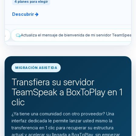
4 planes para elegir
Descubrir
 bienvenida de mi servidor TeamSpeak.
Lista los snapshots manuale
MIGRACIÓN ASISTIDA
Transfiera su servidor
TeamSpeak a BoxToPlay en 1
clic
¿Ya tiene una comunidad con otro proveedor? Una
interfaz dedicada le permite lanzar usted mismo la
transferencia en 1 clic para recuperar su estructura
actual y acelerar su llegada a BoxToPlay, sin empezar