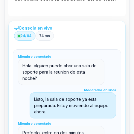
Consola en vivo
24/64
74 ms
Administración directa desde el panel
Miembro conectado
clid 42
Hola, alguien puede abrir una sala de
soporte para la reunion de esta
noche?
Moderador en línea
Moderador en línea
support@boxtoplay.com
Listo, la sala de soporte ya esta
Sala principal
preparada. Estoy moviendo al equipo
ahora.
Miembro conectado
Sala de soporte
Miembro conectado
Perfecto, entro en dos minutos.