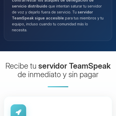
contrarrestar los ataques de denegación de
servicio distribuido
que intentan saturar tu servidor
de voz y dejarlo fuera de servicio. Tu
servidor
TeamSpeak sigue accesible
para tus miembros y tu
equipo, incluso cuando tu comunidad más lo
necesita.
Recibe tu
servidor TeamSpeak
de inmediato y sin pagar