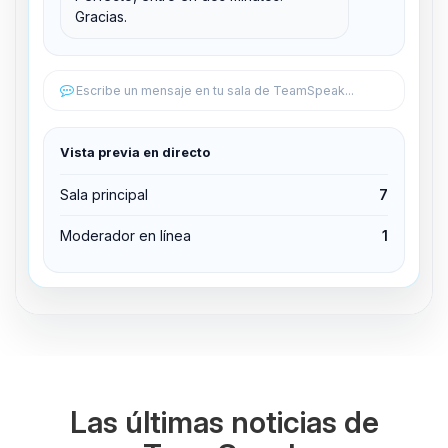
Gracias.
Editar permisos
Editar permisos
Escribe un mensaje en tu sala de TeamSpeak...
Expulsar del canal
Vista previa en directo
Sala principal
7
Moderador en línea
1
Las últimas noticias de