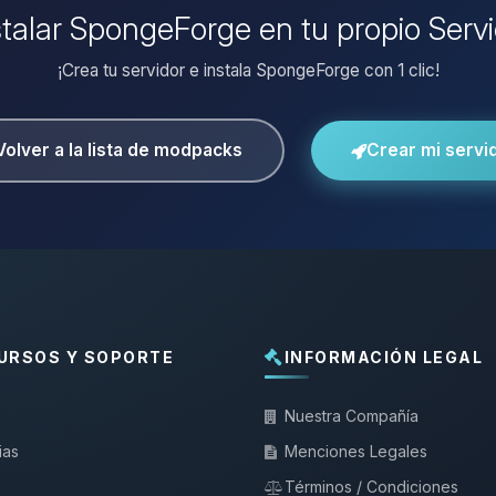
stalar SpongeForge en tu propio Serv
¡Crea tu servidor e instala SpongeForge con 1 clic!
Volver a la lista de modpacks
Crear mi servi
URSOS Y SOPORTE
INFORMACIÓN LEGAL
Nuestra Compañía
ias
Menciones Legales
Términos / Condiciones