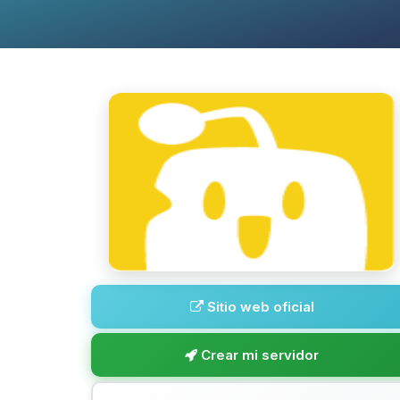
Sitio web oficial
Crear mi servidor