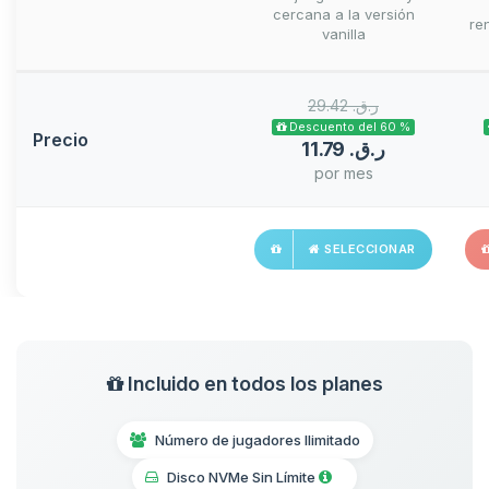
cercana a la versión
ren
vanilla
29.42 ر.ق.‏
Descuento del 60 %
Precio
11.79 ر.ق.‏
por mes
SELECCIONAR
Incluido en todos los planes
Número de jugadores Ilimitado
Disco NVMe Sin Límite