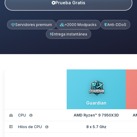
Prueba Gratis
Servidores premium
+2000 Modpacks
Anti-DDoS
Entrega instantánea
Guardian
CPU
AMD Ryzen™ 9 7950X3D
A
Hilos de CPU
8 x 5.7 Ghz