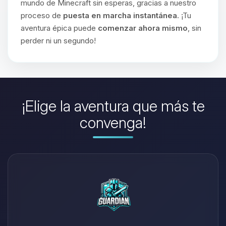
mundo de Minecraft sin esperas, gracias a nuestro
proceso de
puesta en marcha instantánea
. ¡Tu
aventura épica puede
comenzar ahora mismo
, sin
perder ni un segundo!
¡Elige la aventura que más te
convenga!