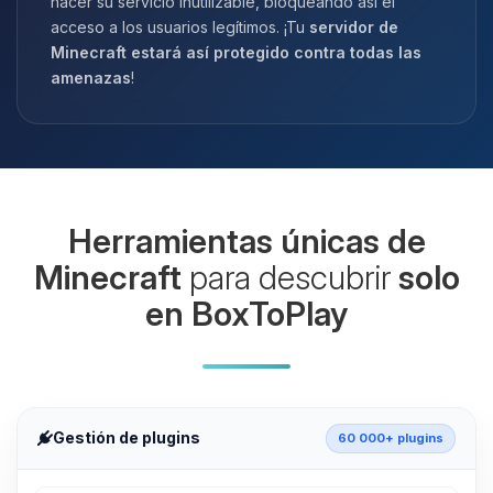
hacer su servicio inutilizable, bloqueando así el
acceso a los usuarios legítimos. ¡Tu
servidor de
Minecraft estará así protegido contra todas las
amenazas
!
Herramientas únicas de
Minecraft
para descubrir
solo
en BoxToPlay
Gestión de plugins
60 000+ plugins