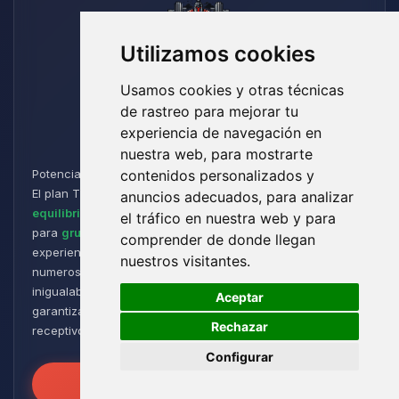
Utilizamos cookies
Usamos cookies y otras técnicas
de rastreo para mejorar tu
Titan
experiencia de navegación en
nuestra web, para mostrarte
Potencia y Resistencia para los Aventureros de Minecraft:
contenidos personalizados y
El plan Titan está diseñado para jugadores que buscan un
anuncios adecuados, para analizar
equilibrio perfecto entre rendimiento y flexibilidad
. Ideal
el tráfico en nuestra web y para
para
grupos de tamaño medio a grande
, ofrece una
comprender de donde llegan
experiencia de juego fluida y receptiva, incluso con
nuestros visitantes.
numerosos plugins y modpacks. Disfruta de una estabilidad
🍪
inigualable para sesiones de juego intensas y prolongadas,
Aceptar
garantizando que tus mundos permanezcan robustos y
Rechazar
receptivos!
Configurar
Desata el Poder