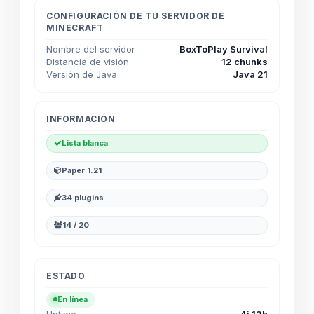
hablar! Soy Choupy, tu pequeno
asistente de BoxToPlay. Cuentame
CONFIGURACIÓN DE TU SERVIDOR DE
MINECRAFT
que necesitas y moveré mis
pequenos circuitos para ayudarte.
Nombre del servidor
BoxToPlay Survival
Distancia de visión
12 chunks
10/08/2026 11:20
Versión de Java
Java 21
INFORMACIÓN
Lista blanca
Paper 1.21
34 plugins
14 / 20
ESTADO
En línea
Uptime
4j 12h