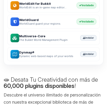
WorldEdit for Bukkit
Instalado
WorldEdit is an in-game map editor...
WorldGuard
Instalado
WorldGuard guard your regions.
Multiverse-Core
Instalar
The Bukkit World Management Plugin
Dynmap®
Instalar
Dynamic web-based maps of your worlds
🧫 Desata Tu Creatividad con más de
60,000 plugins disponibles
!
Descubre el universo ilimitado de personalización
con nuestra excepcional biblioteca de más de