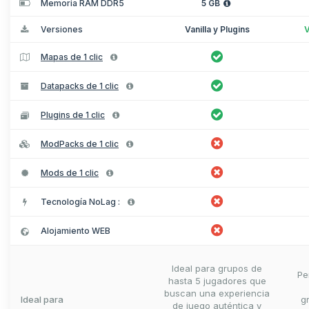
Memoria RAM DDR5
5 GB
Versiones
Vanilla y Plugins
V
Mapas de 1 clic
Datapacks de 1 clic
Plugins de 1 clic
ModPacks de 1 clic
Mods de 1 clic
Tecnología NoLag :
Alojamiento WEB
Ideal para grupos de
Pe
hasta 5 jugadores que
buscan una experiencia
Ideal para
g
de juego auténtica y