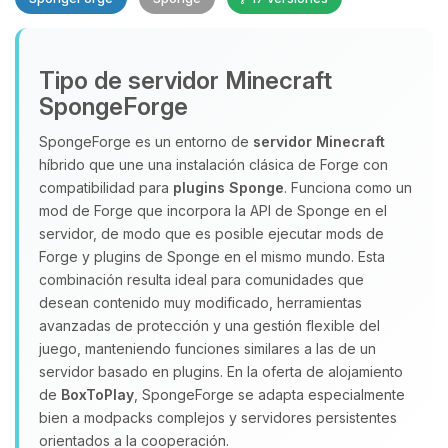
Tipo de servidor Minecraft
SpongeForge
SpongeForge es un entorno de
servidor Minecraft
híbrido que une una instalación clásica de Forge con
Yupi, por fin alguien con quien
compatibilidad para
plugins Sponge
. Funciona como un
hablar! Soy Choupy, tu pequeno
mod de Forge que incorpora la API de Sponge en el
asistente de BoxToPlay. Cuentame
servidor, de modo que es posible ejecutar mods de
que necesitas y moveré mis
Forge y plugins de Sponge en el mismo mundo. Esta
pequenos circuitos para ayudarte.
combinación resulta ideal para comunidades que
07/08/2026 12:38
desean contenido muy modificado, herramientas
avanzadas de protección y una gestión flexible del
juego, manteniendo funciones similares a las de un
servidor basado en plugins. En la oferta de alojamiento
de
BoxToPlay
, SpongeForge se adapta especialmente
bien a modpacks complejos y servidores persistentes
orientados a la cooperación.