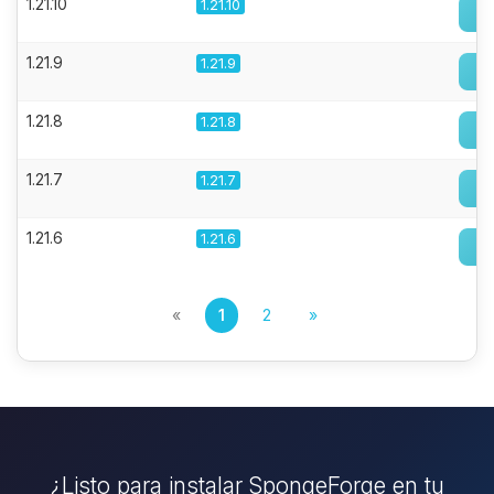
1.21.10
1.21.10
1.21.9
1.21.9
1.21.8
1.21.8
1.21.7
1.21.7
1.21.6
1.21.6
«
1
2
»
¿Listo para instalar SpongeForge en tu