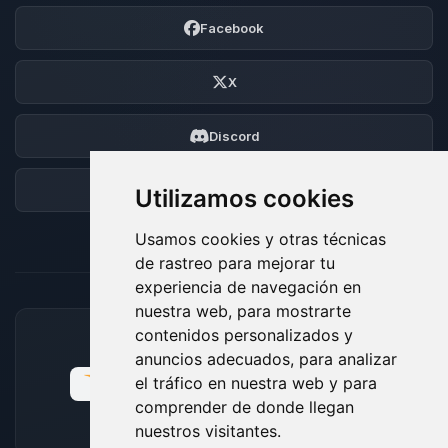
Facebook
X
Discord
Foro
Utilizamos cookies
Usamos cookies y otras técnicas
de rastreo para mejorar tu
experiencia de navegación en
nuestra web, para mostrarte
contenidos personalizados y
MÉTODOS DE PAGO ACEPTADOS
anuncios adecuados, para analizar
el tráfico en nuestra web y para
comprender de donde llegan
nuestros visitantes.