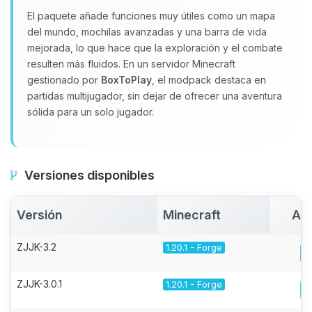
El paquete añade funciones muy útiles como un mapa
del mundo, mochilas avanzadas y una barra de vida
mejorada, lo que hace que la exploración y el combate
resulten más fluidos. En un servidor Minecraft
gestionado por
BoxToPlay
, el modpack destaca en
partidas multijugador, sin dejar de ofrecer una aventura
sólida para un solo jugador.
Versiones disponibles
Versión
Minecraft
Act
ZJJK-3.2
1.20.1 - Forge
ZJJK-3.0.1
1.20.1 - Forge