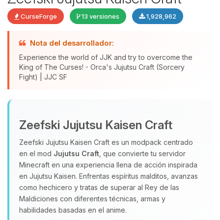
CurseForge
13 versiones
1,928,962
Nota del desarrollador:
Experience the world of JJK and try to overcome the
King of The Curses! - Orca's Jujutsu Craft (Sorcery
Fight) | JJC SF
Yupi, por fin alguien con quien
hablar! Soy Choupy, tu pequeno
Zeefski Jujutsu Kaisen Craft
asistente de BoxToPlay. Cuentame
Zeefski Jujutsu Kaisen Craft es un modpack centrado
que necesitas y moveré mis
en el mod
Jujutsu Craft
, que convierte tu servidor
pequenos circuitos para ayudarte.
Minecraft en una experiencia llena de acción inspirada
08/08/2026 07:26
en Jujutsu Kaisen. Enfrentas espíritus malditos, avanzas
como hechicero y tratas de superar al Rey de las
Maldiciones con diferentes técnicas, armas y
habilidades basadas en el anime.