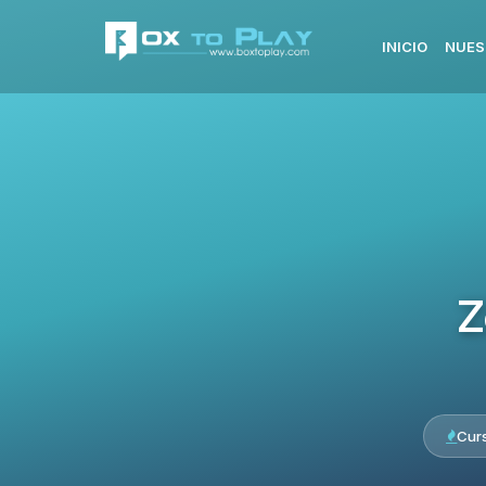
INICIO
NUES
Z
Cur