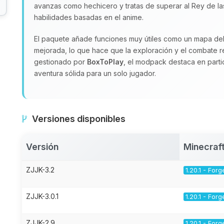
avanzas como hechicero y tratas de superar al Rey de la
habilidades basadas en el anime.
El paquete añade funciones muy útiles como un mapa de
mejorada, lo que hace que la exploración y el combate re
gestionado por
BoxToPlay
, el modpack destaca en partid
aventura sólida para un solo jugador.
Versiones disponibles
Versión
Minecraf
ZJJK-3.2
1.20.1 - Forg
ZJJK-3.0.1
1.20.1 - Forg
ZJJK-2.9
1.20.1 - Forg