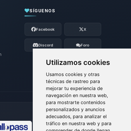
SÍGUENOS
Yupi, por fin alguien con quien hablar!
Soy Choupy, tu pequeno asistente de
Facebook
X
BoxToPlay. Cuentame que necesitas y
moveré mis pequenos circuitos para
ayudarte.
Discord
Foro
06/08/2026 14:29
n
Utilizamos cookies
Usamos cookies y otras
técnicas de rastreo para
mejorar tu experiencia de
navegación en nuestra web,
para mostrarte contenidos
personalizados y anuncios
adecuados, para analizar el
tráfico en nuestra web y para
comprender de donde llegan