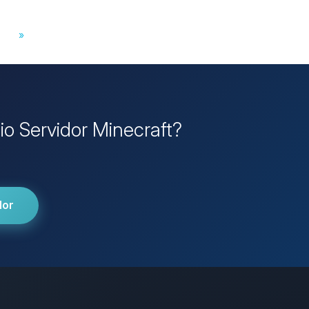
»
pio Servidor Minecraft?
dor