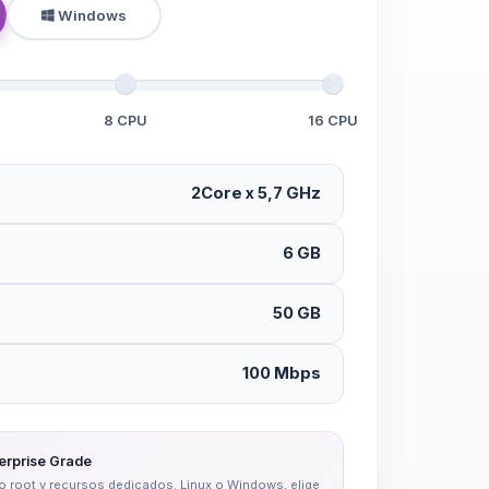
Windows
8 CPU
16 CPU
2Core x 5,7 GHz
6 GB
50 GB
100 Mbps
erprise Grade
eso root y recursos dedicados. Linux o Windows, elige