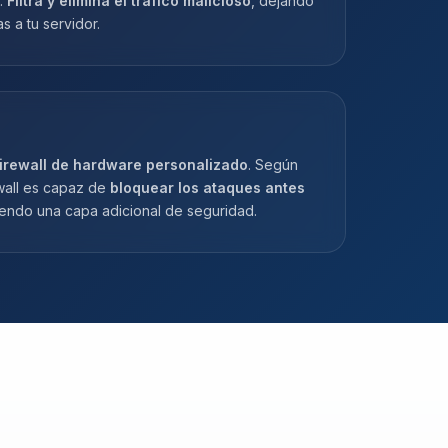
.
Filtra y elimina el tráfico malicioso
, dejando
as a tu servidor.
irewall de hardware personalizado
. Según
ewall es capaz de
bloquear los ataques antes
iendo una capa adicional de seguridad.