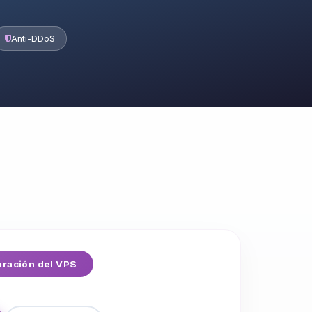
Anti-DDoS
ración del VPS