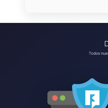
D
Todos nues