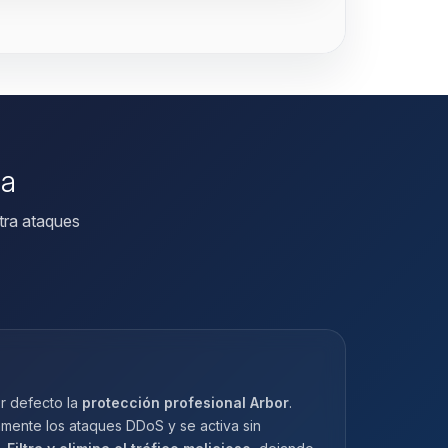
da
tra ataques
r defecto la
protección profesional Arbor
.
amente los ataques DDoS y se activa sin