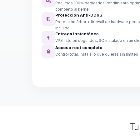
Recursos 100% dedicados, rendimiento ópti
completo al kernel
Protección Anti-DDoS
Protección Arbor + firewall de hardware perso
incluido
Entrega instantánea
VPS listo en segundos, SO instalado en un cli
Acceso root completo
Control total, instala lo que quieras sin límites
T