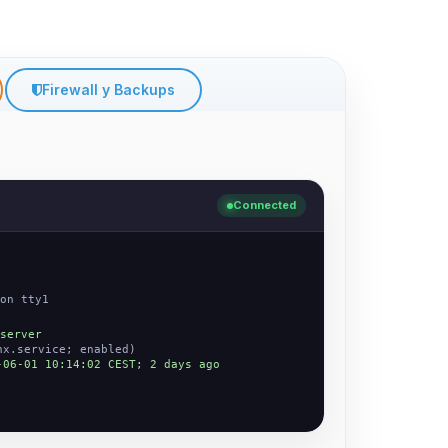
Firewall y Backups
Connected
on tty1
server
nx.service; enabled)
-06-01 10:14:02 CEST; 2 days ago