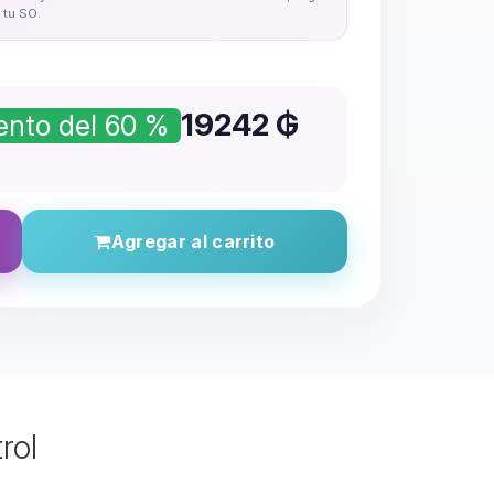
tu SO.
19242
₲
nto del 60 %
Agregar al carrito
rol