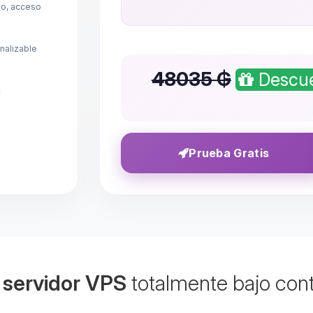
mo, acceso
nalizable
48035 ₲
Descue
c
Prueba Gratis
u
servidor VPS
totalmente bajo cont