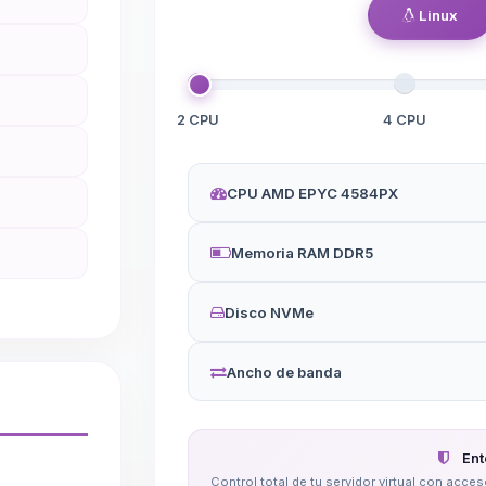
Linux
2 CPU
4 CPU
CPU AMD EPYC 4584PX
Memoria RAM DDR5
Disco NVMe
Ancho de banda
Ent
Control total de tu servidor virtual con acc