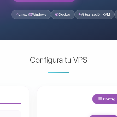
Linux /
Windows
Docker
Virtualización KVM
Configura tu VPS
Configu