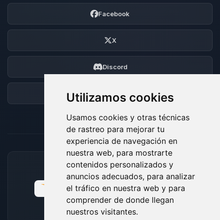
Facebook
X
Discord
Foro
Utilizamos cookies
Usamos cookies y otras técnicas
de rastreo para mejorar tu
experiencia de navegación en
nuestra web, para mostrarte
contenidos personalizados y
MÉTODOS DE PAGO ACEPTADOS
anuncios adecuados, para analizar
el tráfico en nuestra web y para
comprender de donde llegan
nuestros visitantes.