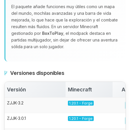
El paquete añade funciones muy útiles como un mapa
del mundo, mochilas avanzadas y una barra de vida
mejorada, lo que hace que la exploración y el combate
resulten más fluidos. En un servidor Minecraft
gestionado por
BoxToPlay
, el modpack destaca en
partidas multijugador, sin dejar de ofrecer una aventura
sólida para un solo jugador.
Versiones disponibles
Versión
Minecraft
Act
ZJJK-3.2
1.20.1 - Forge
ZJJK-3.0.1
1.20.1 - Forge