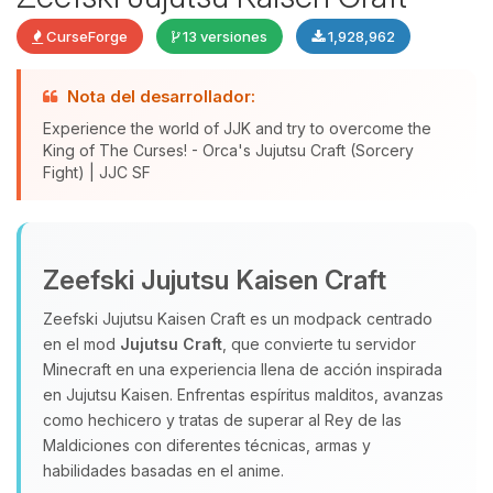
CurseForge
13 versiones
1,928,962
Nota del desarrollador:
Experience the world of JJK and try to overcome the
King of The Curses! - Orca's Jujutsu Craft (Sorcery
Fight) | JJC SF
Yupi, por fin alguien con quien
hablar! Soy Choupy, tu pequeno
Zeefski Jujutsu Kaisen Craft
asistente de BoxToPlay. Cuentame
Zeefski Jujutsu Kaisen Craft es un modpack centrado
que necesitas y moveré mis
en el mod
Jujutsu Craft
, que convierte tu servidor
pequenos circuitos para ayudarte.
Minecraft en una experiencia llena de acción inspirada
07/08/2026 22:30
en Jujutsu Kaisen. Enfrentas espíritus malditos, avanzas
como hechicero y tratas de superar al Rey de las
Maldiciones con diferentes técnicas, armas y
habilidades basadas en el anime.