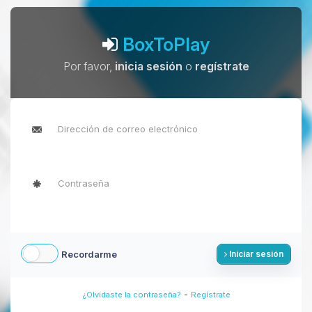
BoxToPlay
Por favor,
inicia sesión
o
regístrate
Recordarme
Iniciar sesión
-
¿Olvidaste la contraseña?
Regístrate