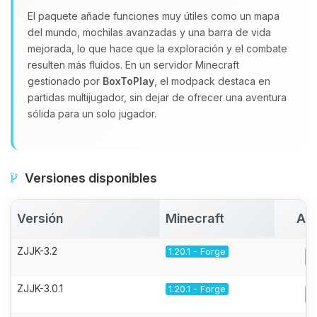
El paquete añade funciones muy útiles como un mapa
del mundo, mochilas avanzadas y una barra de vida
mejorada, lo que hace que la exploración y el combate
resulten más fluidos. En un servidor Minecraft
gestionado por
BoxToPlay
, el modpack destaca en
partidas multijugador, sin dejar de ofrecer una aventura
sólida para un solo jugador.
Versiones disponibles
Versión
Minecraft
Act
ZJJK-3.2
1.20.1 - Forge
ZJJK-3.0.1
1.20.1 - Forge