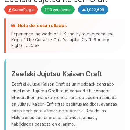
CurseForge
13 versiones
1,932,698
Nota del desarrollador:
Experience the world of JJK and try to overcome the
King of The Curses! - Orca's Jujutsu Craft (Sorcery
Fight) | JJC SF
Yupi, por fin alguien con quien
hablar! Soy Choupy, tu pequeno
Zeefski Jujutsu Kaisen Craft
asistente de BoxToPlay. Cuentame
Zeefski Jujutsu Kaisen Craft es un modpack centrado
que necesitas y moveré mis
en el mod
Jujutsu Craft
, que convierte tu servidor
pequenos circuitos para ayudarte.
Minecraft en una experiencia llena de acción inspirada
09/08/2026 15:25
en Jujutsu Kaisen. Enfrentas espíritus malditos, avanzas
como hechicero y tratas de superar al Rey de las
Maldiciones con diferentes técnicas, armas y
habilidades basadas en el anime.