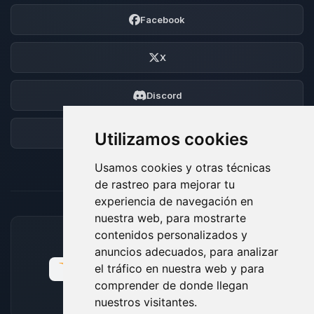
Facebook
X
Discord
Foro
Utilizamos cookies
Usamos cookies y otras técnicas
de rastreo para mejorar tu
experiencia de navegación en
nuestra web, para mostrarte
contenidos personalizados y
MÉTODOS DE PAGO ACEPTADOS
anuncios adecuados, para analizar
el tráfico en nuestra web y para
comprender de donde llegan
nuestros visitantes.