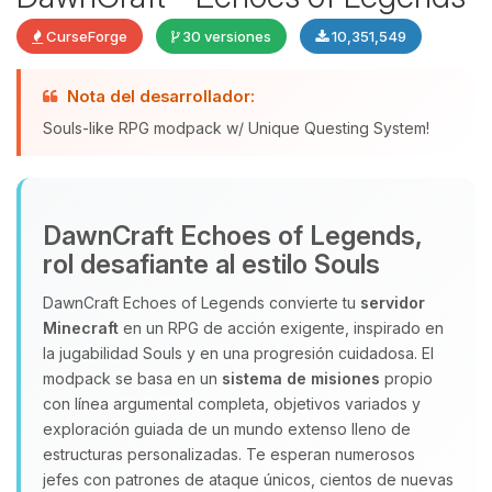
CurseForge
30 versiones
10,351,549
Nota del desarrollador:
Souls-like RPG modpack w/ Unique Questing System!
DawnCraft Echoes of Legends,
Yupi, por fin alguien con quien
rol desafiante al estilo Souls
hablar! Soy Choupy, tu pequeno
asistente de BoxToPlay. Cuentame
DawnCraft Echoes of Legends convierte tu
servidor
que necesitas y moveré mis
Minecraft
en un RPG de acción exigente, inspirado en
pequenos circuitos para ayudarte.
la jugabilidad Souls y en una progresión cuidadosa. El
06/08/2026 05:43
modpack se basa en un
sistema de misiones
propio
con línea argumental completa, objetivos variados y
exploración guiada de un mundo extenso lleno de
estructuras personalizadas. Te esperan numerosos
jefes con patrones de ataque únicos, cientos de nuevas