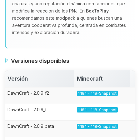
criaturas y una reputación dinámica con facciones que
modifica la reacción de los PNJ. En
BoxToPlay
recomendamos este modpack a quienes buscan una
aventura cooperativa profunda, centrada en combates
intensos y exploración duradera.
Versiones disponibles
Versión
Minecraft
A
DawnCraft - 2.0.9_f2
1.18.1 - 1.18-Snapshot
DawnCraft - 2.0.9_f
1.18.1 - 1.18-Snapshot
DawnCraft - 2.0.9 beta
1.18.1 - 1.18-Snapshot