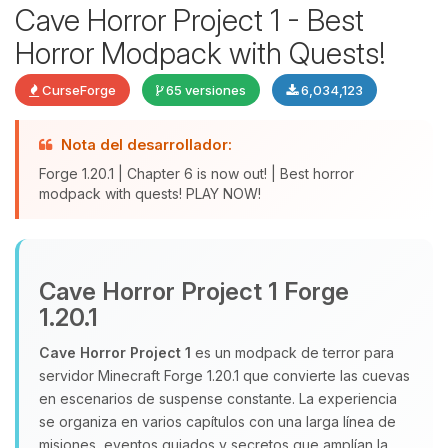
Cave Horror Project 1 - Best
Horror Modpack with Quests!
CurseForge
65 versiones
6,034,123
Nota del desarrollador:
Forge 1.20.1 | Chapter 6 is now out! | Best horror
modpack with quests! PLAY NOW!
Yupi, por fin alguien con quien
hablar! Soy Choupy, tu pequeno
Cave Horror Project 1 Forge
asistente de BoxToPlay. Cuentame
que necesitas y moveré mis
1.20.1
pequenos circuitos para ayudarte.
Cave Horror Project 1
es un modpack de terror para
09/08/2026 03:23
servidor Minecraft Forge 1.20.1 que convierte las cuevas
en escenarios de suspense constante. La experiencia
se organiza en varios capítulos con una larga línea de
misiones, eventos guiados y secretos que amplían la