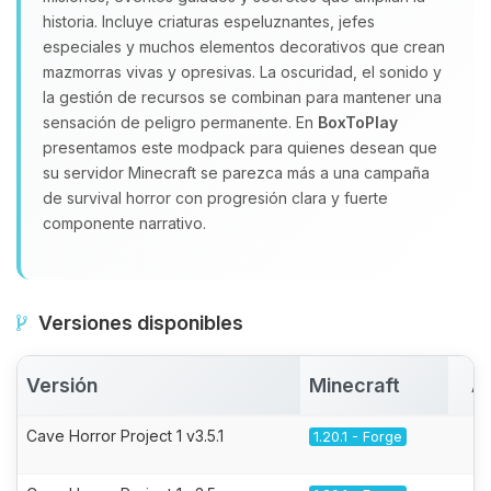
historia. Incluye criaturas espeluznantes, jefes
especiales y muchos elementos decorativos que crean
mazmorras vivas y opresivas. La oscuridad, el sonido y
la gestión de recursos se combinan para mantener una
sensación de peligro permanente. En
BoxToPlay
presentamos este modpack para quienes desean que
su servidor Minecraft se parezca más a una campaña
de survival horror con progresión clara y fuerte
componente narrativo.
Versiones disponibles
Versión
Minecraft
A
Cave Horror Project 1 v3.5.1
1.20.1 - Forge