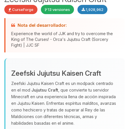
CurseForge
13 versiones
1,928,962
Nota del desarrollador:
Experience the world of JJK and try to overcome the
King of The Curses! - Orca's Jujutsu Craft (Sorcery
Fight) | JJC SF
Yupi, por fin alguien con quien
hablar! Soy Choupy, tu pequeno
Zeefski Jujutsu Kaisen Craft
asistente de BoxToPlay. Cuentame
Zeefski Jujutsu Kaisen Craft es un modpack centrado
que necesitas y moveré mis
en el mod
Jujutsu Craft
, que convierte tu servidor
pequenos circuitos para ayudarte.
Minecraft en una experiencia llena de acción inspirada
08/08/2026 20:12
en Jujutsu Kaisen. Enfrentas espíritus malditos, avanzas
como hechicero y tratas de superar al Rey de las
Maldiciones con diferentes técnicas, armas y
habilidades basadas en el anime.