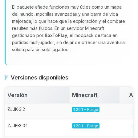
El paquete añade funciones muy útiles como un mapa
del mundo, mochilas avanzadas y una barra de vida
mejorada, lo que hace que la exploración y el combate
resulten más fluidos. En un servidor Minecraft
gestionado por
BoxToPlay
, el modpack destaca en
partidas multijugador, sin dejar de ofrecer una aventura
sólida para un solo jugador.
Versiones disponibles
Versión
Minecraft
Act
ZJJK-3.2
1.20.1 - Forge
ZJJK-3.0.1
1.20.1 - Forge