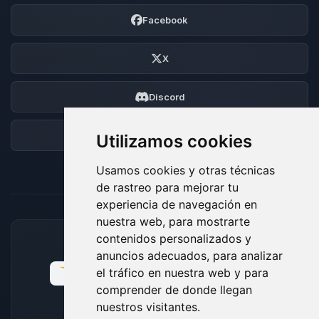
Facebook
X
Discord
Foro
Utilizamos cookies
Usamos cookies y otras técnicas
de rastreo para mejorar tu
experiencia de navegación en
nuestra web, para mostrarte
contenidos personalizados y
MÉTODOS DE PAGO ACEPTADOS
anuncios adecuados, para analizar
el tráfico en nuestra web y para
comprender de donde llegan
nuestros visitantes.