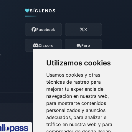
SÍGUENOS
Yupi, por fin alguien con quien hablar!
Soy Choupy, tu pequeno asistente de
Facebook
X
BoxToPlay. Cuentame que necesitas y
moveré mis pequenos circuitos para
ayudarte.
Discord
Foro
06/08/2026 20:43
n
Utilizamos cookies
Usamos cookies y otras
técnicas de rastreo para
mejorar tu experiencia de
navegación en nuestra web,
para mostrarte contenidos
personalizados y anuncios
adecuados, para analizar el
tráfico en nuestra web y para
comprender de donde llegan