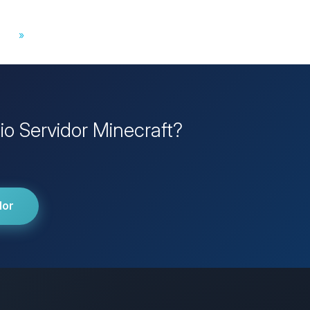
»
pio Servidor Minecraft?
dor