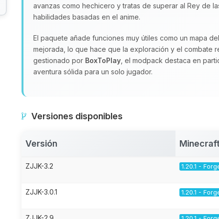
avanzas como hechicero y tratas de superar al Rey de la
habilidades basadas en el anime.
El paquete añade funciones muy útiles como un mapa de
mejorada, lo que hace que la exploración y el combate re
gestionado por
BoxToPlay
, el modpack destaca en partid
aventura sólida para un solo jugador.
Versiones disponibles
Versión
Minecraf
ZJJK-3.2
1.20.1 - Forg
ZJJK-3.0.1
1.20.1 - Forg
ZJJK-2.9
1.20.1 - Forg