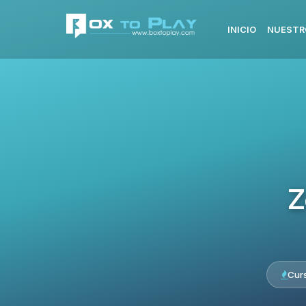
INICIO
NUESTR
Z
Cur