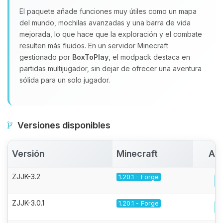
El paquete añade funciones muy útiles como un mapa
del mundo, mochilas avanzadas y una barra de vida
mejorada, lo que hace que la exploración y el combate
resulten más fluidos. En un servidor Minecraft
gestionado por
BoxToPlay
, el modpack destaca en
partidas multijugador, sin dejar de ofrecer una aventura
sólida para un solo jugador.
Versiones disponibles
Versión
Minecraft
Act
ZJJK-3.2
1.20.1 - Forge
ZJJK-3.0.1
1.20.1 - Forge