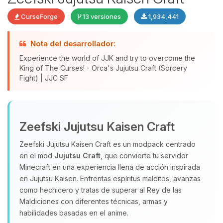
CurseForge
13 versiones
1,934,441
Nota del desarrollador:
Experience the world of JJK and try to overcome the
King of The Curses! - Orca's Jujutsu Craft (Sorcery
Fight) | JJC SF
Yupi, por fin alguien con quien
hablar! Soy Choupy, tu pequeno
Zeefski Jujutsu Kaisen Craft
asistente de BoxToPlay. Cuentame
Zeefski Jujutsu Kaisen Craft es un modpack centrado
que necesitas y moveré mis
en el mod
Jujutsu Craft
, que convierte tu servidor
pequenos circuitos para ayudarte.
Minecraft en una experiencia llena de acción inspirada
10/08/2026 05:55
en Jujutsu Kaisen. Enfrentas espíritus malditos, avanzas
como hechicero y tratas de superar al Rey de las
Maldiciones con diferentes técnicas, armas y
habilidades basadas en el anime.