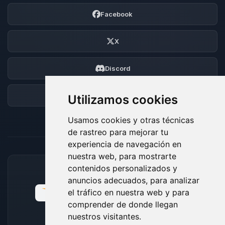
Facebook
X
Discord
Foro
Utilizamos cookies
Usamos cookies y otras técnicas
de rastreo para mejorar tu
experiencia de navegación en
nuestra web, para mostrarte
contenidos personalizados y
MÉTODOS DE PAGO ACEPTADOS
anuncios adecuados, para analizar
el tráfico en nuestra web y para
comprender de donde llegan
nuestros visitantes.