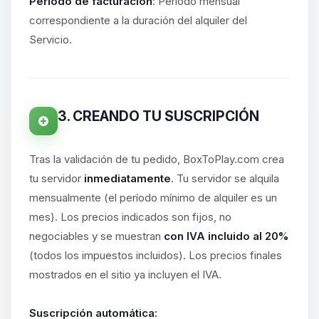
hablar! Soy Choupy, tu pequeno
Período de facturación
: Período mensual
asistente de BoxToPlay. Cuentame
correspondiente a la duración del alquiler del
que necesitas y moveré mis
Servicio.
pequenos circuitos para ayudarte.
09/08/2026 13:29
3. CREANDO TU SUSCRIPCIÓN
Tras la validación de tu pedido, BoxToPlay.com crea
tu servidor
inmediatamente
. Tu servidor se alquila
mensualmente (el período mínimo de alquiler es un
mes). Los precios indicados son fijos, no
negociables y se muestran
con IVA incluido al 20%
(todos los impuestos incluidos). Los precios finales
mostrados en el sitio ya incluyen el IVA.
Suscripción automática: