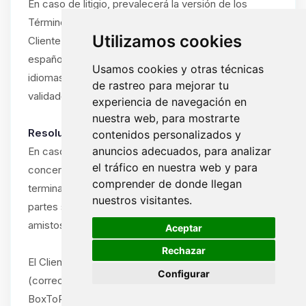
En caso de litigio, prevalecerá la versión de los
Términos y Condiciones en el idioma utilizado por el
Utilizamos cookies
Cliente durante la suscripción (francés, inglés o
español). Si el Cliente ha utilizado el sitio en varios
Usamos cookies y otras técnicas
idiomas, prevalecerá el idioma del último pedido
de rastreo para mejorar tu
validado.
experiencia de navegación en
nuestra web, para mostrarte
Resolución amistosa obligatoria:
contenidos personalizados y
anuncios adecuados, para analizar
En caso de disputa entre el Cliente y ByteLogic
el tráfico en nuestra web y para
concerniente a la interpretación, ejecución o
comprender de donde llegan
terminación de estos Términos y Condiciones, las
nuestros visitantes.
partes se comprometen a intentar resolver la disputa
🍪
amistosamente antes de cualquier acción legal.
Aceptar
Rechazar
El Cliente debe notificar la disputa por escrito
Configurar
(correo electrónico o carta certificada) al soporte de
BoxToPlay.com, describiendo la naturaleza del