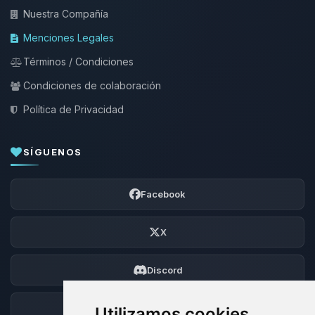
Nuestra Compañía
Menciones Legales
Términos / Condiciones
Condiciones de colaboración
Política de Privacidad
SÍGUENOS
Facebook
X
Discord
Foro
Utilizamos cookies