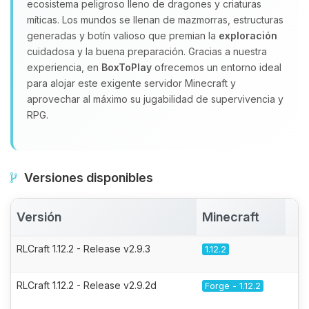
ecosistema peligroso lleno de dragones y criaturas
míticas. Los mundos se llenan de mazmorras, estructuras
generadas y botín valioso que premian la
exploración
cuidadosa y la buena preparación. Gracias a nuestra
experiencia, en
BoxToPlay
ofrecemos un entorno ideal
para alojar este exigente servidor Minecraft y
aprovechar al máximo su jugabilidad de supervivencia y
RPG.
Versiones disponibles
Versión
Minecraft
A
RLCraft 1.12.2 - Release v2.9.3
1.12.2
RLCraft 1.12.2 - Release v2.9.2d
Forge - 1.12.2