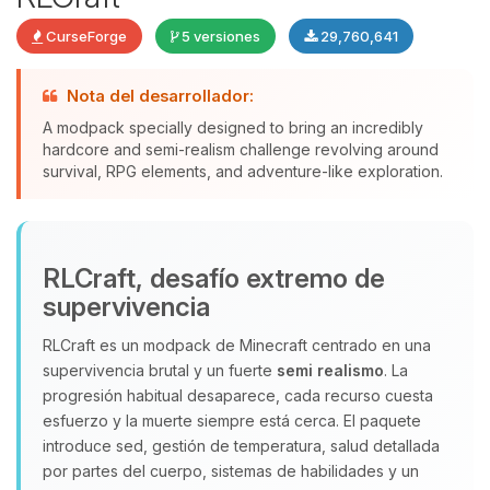
CurseForge
5 versiones
29,760,641
Nota del desarrollador:
A modpack specially designed to bring an incredibly
hardcore and semi-realism challenge revolving around
Yupi, por fin alguien con quien
survival, RPG elements, and adventure-like exploration.
hablar! Soy Choupy, tu pequeno
asistente de BoxToPlay. Cuentame
que necesitas y moveré mis
pequenos circuitos para ayudarte.
RLCraft, desafío extremo de
09/08/2026 02:04
supervivencia
RLCraft es un modpack de Minecraft centrado en una
supervivencia brutal y un fuerte
semi realismo
. La
progresión habitual desaparece, cada recurso cuesta
esfuerzo y la muerte siempre está cerca. El paquete
introduce sed, gestión de temperatura, salud detallada
por partes del cuerpo, sistemas de habilidades y un