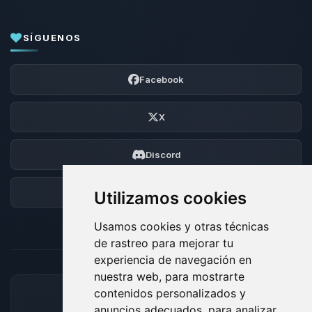
SÍGUENOS
Facebook
X
Discord
Foro
Utilizamos cookies
Usamos cookies y otras técnicas
de rastreo para mejorar tu
experiencia de navegación en
nuestra web, para mostrarte
contenidos personalizados y
MÉTODOS DE PAGO ACEPTADOS
anuncios adecuados, para analizar