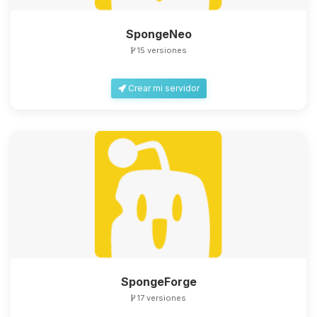
SpongeNeo
15 versiones
Crear mi servidor
SpongeForge
17 versiones