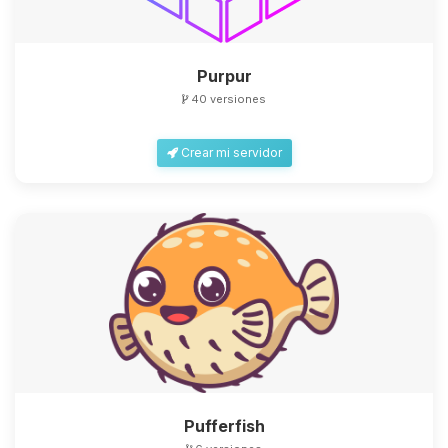
Purpur
40 versiones
Yupi, por fin alguien con quien
Crear mi servidor
hablar! Soy Choupy, tu pequeno
asistente de BoxToPlay. Cuentame
que necesitas y moveré mis
pequenos circuitos para ayudarte.
06/08/2026 18:43
Pufferfish