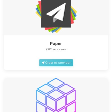
Paper
62 versiones
Crear mi servidor