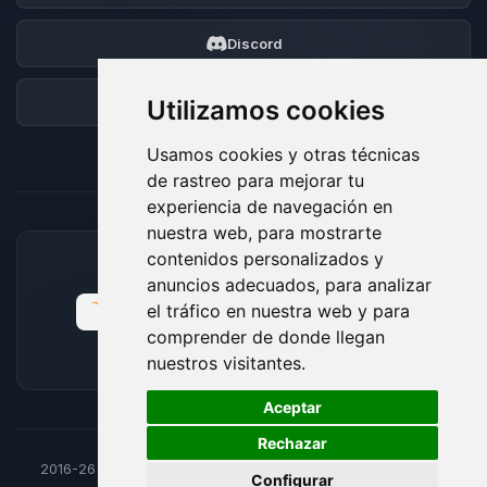
Discord
Foro
Utilizamos cookies
Usamos cookies y otras técnicas
de rastreo para mejorar tu
experiencia de navegación en
nuestra web, para mostrarte
contenidos personalizados y
MÉTODOS DE PAGO ACEPTADOS
anuncios adecuados, para analizar
el tráfico en nuestra web y para
comprender de donde llegan
nuestros visitantes.
🍪
Aceptar
Rechazar
2016-26
© BoxToPlay - Todos los derechos reservados por
Configurar