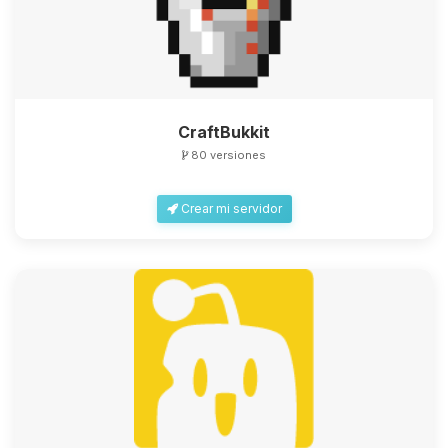
CraftBukkit
80 versiones
Crear mi servidor