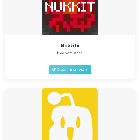
Nukkitx
33 versiones
Crear mi servidor