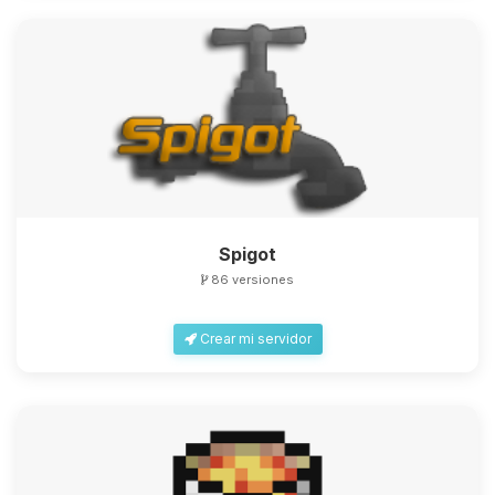
Spigot
86 versiones
Crear mi servidor