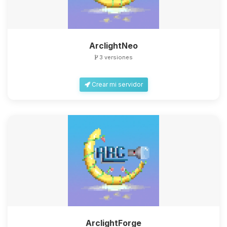
ArclightNeo
3 versiones
Crear mi servidor
ArclightForge