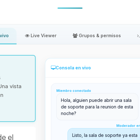
vivo
Live Viewer
Grupos & permisos
Consola en vivo
s
Una vista
Miembro conectado
in
Administración directa desde el panel
Hola, alguien puede abrir una sala
de soporte para la reunion de esta
noche?
Moderador en línea
Moderador en
support@boxtoplay.com
Listo, la sala de soporte ya esta
de el