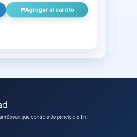
Agregar al carrito
ad
mSpeak que controla de principio a fin.