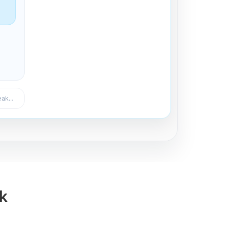
Expulsar del canal
ak...
ak