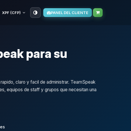
XPF (CFP)
PANEL DEL CLIENTE
eak para su
apido, claro y facil de administrar. TeamSpeak
nes, equipos de staff y grupos que necesitan una
les