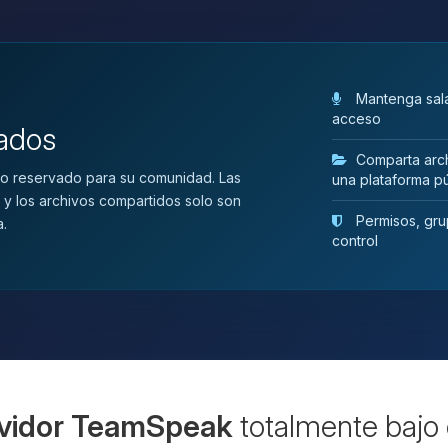
Mantenga sala
acceso
vados
Comparta arch
o reservado para su comunidad. Las
una plataforma pú
 y los archivos compartidos solo son
Permisos, grup
a.
control
vidor TeamSpeak
totalmente bajo 