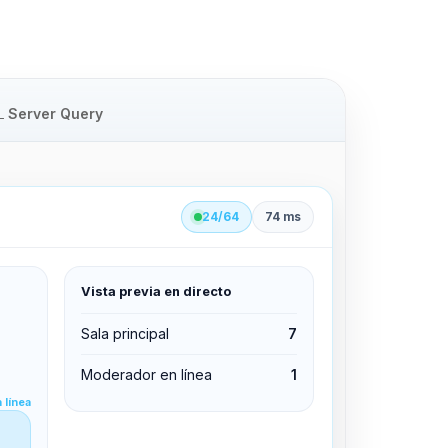
Server Query
24/64
74 ms
Vista previa en directo
clid 42
Sala principal
7
Moderador en línea
1
Editar permisos
 línea
Editar permisos