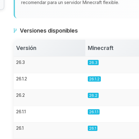
recomendar para un servidor Minecraft flexible.
Versiones disponibles
Versión
Minecraft
26.3
26.3
26.1.2
26.1.2
26.2
26.2
26.1.1
26.1.1
26.1
26.1