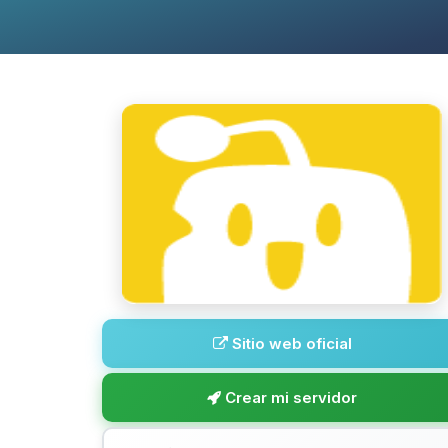
Sitio web oficial
Crear mi servidor