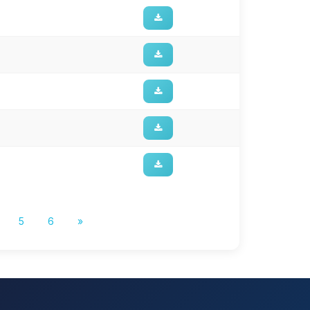
5
6
»