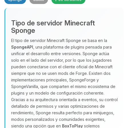
Tipo de servidor Minecraft
Sponge
El tipo de servidor Minecraft Sponge se basa en la
SpongeAPI
, una plataforma de plugins pensada para
Yupi, por fin alguien con quien
unificar el desarrollo entre versiones. Sponge actúa
hablar! Soy Choupy, tu pequeno
solo en el lado del servidor, por lo que los jugadores
asistente de BoxToPlay. Cuentame
pueden conectarse con el cliente oficial de Minecraft
que necesitas y moveré mis
siempre que no se usen mods de Forge. Existen dos
pequenos circuitos para ayudarte.
implementaciones principales, SpongeForge y
SpongeVanilla, que comparten el mismo ecosistema de
06/08/2026 11:05
plugins y un modelo de configuración coherente.
Gracias a su arquitectura orientada a eventos, su control
detallado de permisos y varias optimizaciones de
rendimiento, Sponge resulta perfecto para minijuegos,
modos personalizados y comunidades exigentes,
siendo una opción que en
BoxToPlay
solemos