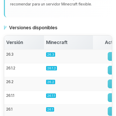
recomendar para un servidor Minecraft flexible.
Versiones disponibles
Versión
Minecraft
Acti
26.3
26.3
26.1.2
26.1.2
26.2
26.2
26.1.1
26.1.1
26.1
26.1